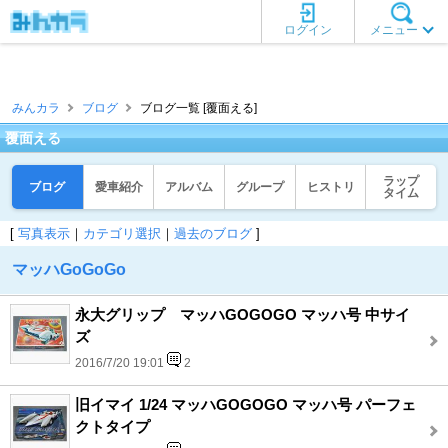
ログイン
メニュー
みんカラ
ブログ
ブログ一覧 [覆面える]
覆面える
ラップ
ブログ
愛車紹介
アルバム
グループ
ヒストリ
タイム
[
写真表示
｜
カテゴリ選択
｜
過去のブログ
]
マッハGoGoGo
永大グリップ マッハGOGOGO マッハ号 中サイ
ズ
2016/7/20 19:01
2
旧イマイ 1/24 マッハGOGOGO マッハ号 パーフェ
クトタイプ