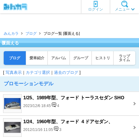
ログイン
メニュー
みんカラ
ブログ
ブログ一覧 [覆面える]
覆面える
ラップ
ブログ
愛車紹介
アルバム
グループ
ヒストリ
タイム
[
写真表示
｜
カテゴリ選択
｜
過去のブログ
]
プロモーションモデル
1/25、1989年型、フォード トーラスセダン SHO
2023/12/6 18:45
4
1/24、1960年型、フォード ４ドアセダン、
2012/11/16 11:05
3