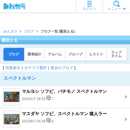
ログイン
メニュー
みんカラ
ブログ
ブログ一覧 [覆面える]
覆面える
ラップ
ブログ
愛車紹介
アルバム
グループ
ヒストリ
タイム
[
写真表示
｜
カテゴリ選択
｜
過去のブログ
]
スペクトルマン
マルヨシ ソフビ、バチモノ スペクトルマン
2016/1/7 18:55
7
マスダヤ ソフビ、スペクトルマン 猿人ラー
2015/6/7 04:26
6