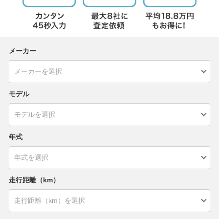
メーカー
モデル
年式
走行距離（km）