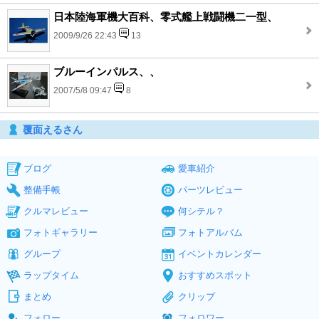
日本陸海軍機大百科、零式艦上戦闘機二一型、
2009/9/26 22:43
13
ブルーインパルス、、
2007/5/8 09:47
8
覆面えるさん
ブログ
愛車紹介
整備手帳
パーツレビュー
クルマレビュー
何シテル？
フォトギャラリー
フォトアルバム
グループ
イベントカレンダー
ラップタイム
おすすめスポット
まとめ
クリップ
フォロー
フォロワー