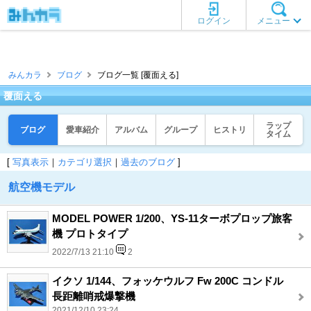
ログイン
メニュー
みんカラ
ブログ
ブログ一覧 [覆面える]
覆面える
ラップ
ブログ
愛車紹介
アルバム
グループ
ヒストリ
タイム
[
写真表示
｜
カテゴリ選択
｜
過去のブログ
]
航空機モデル
MODEL POWER 1/200、YS-11ターボプロップ旅客
機 プロトタイプ
2022/7/13 21:10
2
イクソ 1/144、フォッケウルフ Fw 200C コンドル
長距離哨戒爆撃機
2021/12/10 23:24