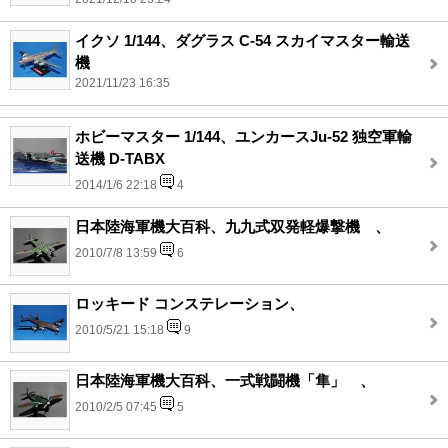
イクソ 1/144、ダグラス C-54 スカイマスター輸送
機
2021/11/23 16:35
ホビーマスター 1/144、ユンカースJu-52 独空軍輸
送機 D-TABX
2014/1/6 22:18
4
日本陸海軍機大百科、九九式双発軽爆撃機 、
2010/7/8 13:59
6
ロッキード コンステレーション、
2010/5/21 15:18
9
日本陸海軍機大百科、一式戦闘機「隼」 、
2010/2/5 07:45
5