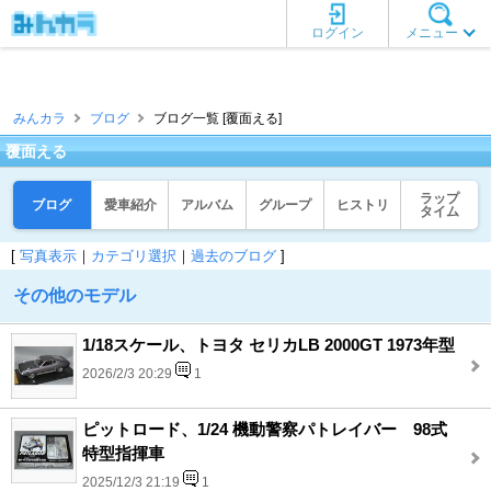
ログイン
メニュー
みんカラ
ブログ
ブログ一覧 [覆面える]
覆面える
ラップ
ブログ
愛車紹介
アルバム
グループ
ヒストリ
タイム
[
写真表示
｜
カテゴリ選択
｜
過去のブログ
]
その他のモデル
1/18スケール、トヨタ セリカLB 2000GT 1973年型
2026/2/3 20:29
1
ピットロード、1/24 機動警察パトレイバー 98式
特型指揮車
2025/12/3 21:19
1