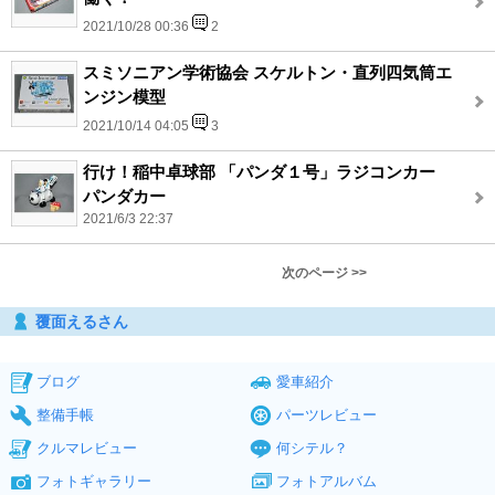
2021/10/28 00:36
2
スミソニアン学術協会 スケルトン・直列四気筒エ
ンジン模型
2021/10/14 04:05
3
行け！稲中卓球部 「パンダ１号」ラジコンカー
パンダカー
2021/6/3 22:37
次のページ >>
覆面えるさん
ブログ
愛車紹介
整備手帳
パーツレビュー
クルマレビュー
何シテル？
フォトギャラリー
フォトアルバム