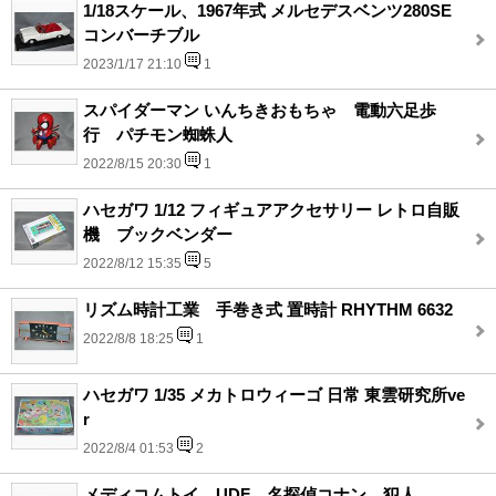
1/18スケール、1967年式 メルセデスベンツ280SE
コンバーチブル
2023/1/17 21:10
1
スパイダーマン いんちきおもちゃ 電動六足歩
行 パチモン蜘蛛人
2022/8/15 20:30
1
ハセガワ 1/12 フィギュアアクセサリー レトロ自販
機 ブックベンダー
2022/8/12 15:35
5
リズム時計工業 手巻き式 置時計 RHYTHM 6632
2022/8/8 18:25
1
ハセガワ 1/35 メカトロウィーゴ 日常 東雲研究所ve
r
2022/8/4 01:53
2
メディコムトイ UDF 名探偵コナン 犯人