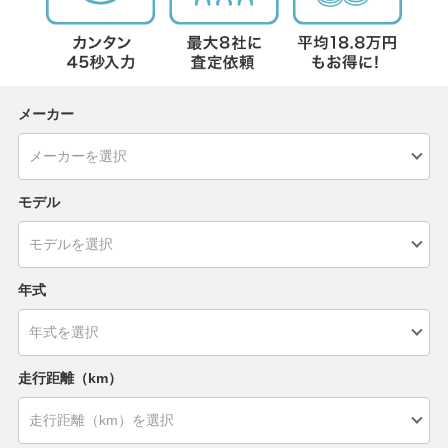
メーカー
モデル
年式
走行距離（km）