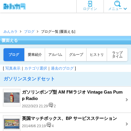
ログイン
メニュー
みんカラ
ブログ
ブログ一覧 [覆面える]
覆面える
ラップ
ブログ
愛車紹介
アルバム
グループ
ヒストリ
タイム
[
写真表示
｜
カテゴリ選択
｜
過去のブログ
]
ガソリンスタンドセット
ガソリンポンプ型 AM FMラジオ Vintage Gas Pum
p Radio
2022/3/23 21:29
2
英国マッチボックス、BP サービスステーション
2014/6/6 23:19
4