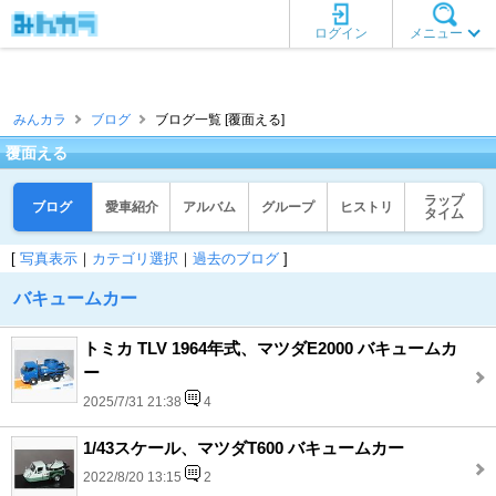
ログイン
メニュー
みんカラ
ブログ
ブログ一覧 [覆面える]
覆面える
ラップ
ブログ
愛車紹介
アルバム
グループ
ヒストリ
タイム
[
写真表示
｜
カテゴリ選択
｜
過去のブログ
]
バキュームカー
トミカ TLV 1964年式、マツダE2000 バキュームカ
ー
2025/7/31 21:38
4
1/43スケール、マツダT600 バキュームカー
2022/8/20 13:15
2