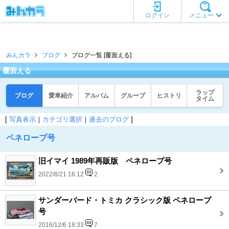
ログイン
メニュー
みんカラ
ブログ
ブログ一覧 [覆面える]
覆面える
ラップ
ブログ
愛車紹介
アルバム
グループ
ヒストリ
タイム
[
写真表示
｜
カテゴリ選択
｜
過去のブログ
]
ペネロープ号
旧イマイ 1989年再販版 ペネロープ号
2022/8/21 16:12
2
サンダーバード・トミカ クラシック版 ペネロープ
号
2016/12/6 18:33
7