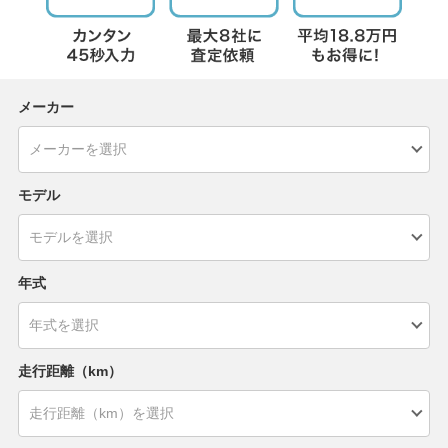
メーカー
モデル
年式
走行距離（km）