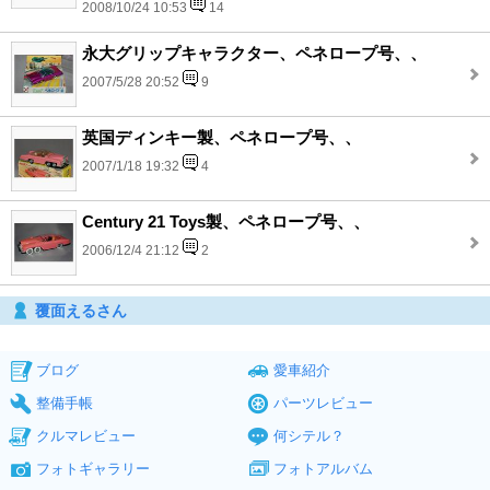
2008/10/24 10:53
14
永大グリップキャラクター、ペネロープ号、、
2007/5/28 20:52
9
英国ディンキー製、ペネロープ号、、
2007/1/18 19:32
4
Century 21 Toys製、ペネロープ号、、
2006/12/4 21:12
2
覆面えるさん
ブログ
愛車紹介
整備手帳
パーツレビュー
クルマレビュー
何シテル？
フォトギャラリー
フォトアルバム