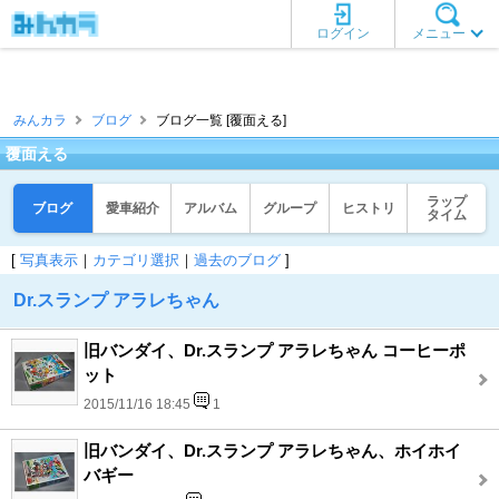
ログイン
メニュー
みんカラ
ブログ
ブログ一覧 [覆面える]
覆面える
ラップ
ブログ
愛車紹介
アルバム
グループ
ヒストリ
タイム
[
写真表示
｜
カテゴリ選択
｜
過去のブログ
]
Dr.スランプ アラレちゃん
旧バンダイ、Dr.スランプ アラレちゃん コーヒーポ
ット
2015/11/16 18:45
1
旧バンダイ、Dr.スランプ アラレちゃん、ホイホイ
バギー