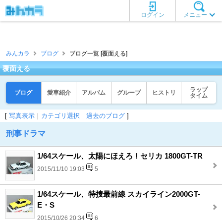
ログイン
メニュー
みんカラ
ブログ
ブログ一覧 [覆面える]
覆面える
ラップ
ブログ
愛車紹介
アルバム
グループ
ヒストリ
タイム
[
写真表示
｜
カテゴリ選択
｜
過去のブログ
]
刑事ドラマ
1/64スケール、太陽にほえろ！セリカ 1800GT-TR
2015/11/10 19:03
5
1/64スケール、特捜最前線 スカイライン2000GT-
E・S
2015/10/26 20:34
6