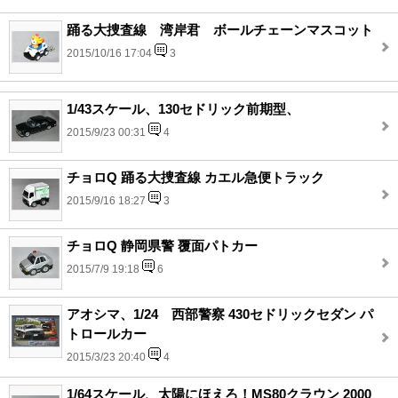
踊る大捜査線 湾岸君 ボールチェーンマスコット
2015/10/16 17:04
3
1/43スケール、130セドリック前期型、
2015/9/23 00:31
4
チョロQ 踊る大捜査線 カエル急便トラック
2015/9/16 18:27
3
チョロQ 静岡県警 覆面パトカー
2015/7/9 19:18
6
アオシマ、1/24 西部警察 430セドリックセダン パ
トロールカー
2015/3/23 20:40
4
1/64スケール、太陽にほえろ！MS80クラウン 2000