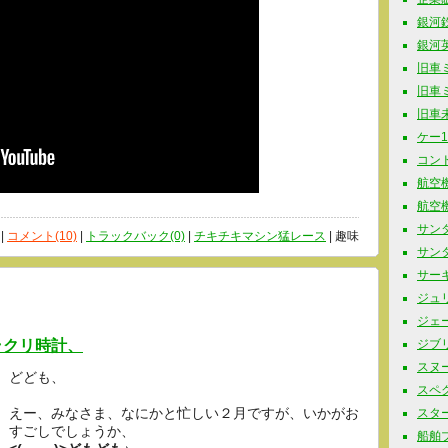
銀河鉄道
銀河英
旧車ミニ
旧車ミニ
旧車未
ケー10
コンド
航空機
航空機
サンダ
 |
コメント(10)
|
トラックバック(0)
|
チキチキマシン猛レース
| 趣味
サンタ
サーキ
ジュリ
ジェー
ラクリ時計、
ジブリ 
スヌーピ
どども、
スペク
えー、みなさま、なにかと忙しい２月ですが、いかがお
スター
すごしでしょうか、
船舶プラ