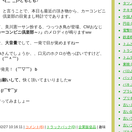
<(＿ ＿)>どもども♪
タツノコ
チキチ
と言うことで、本日も最近の頂き物から、カーコンビニ
倶楽部の目覚まし時計でであります。
中国人
円谷 ( 
て、美川憲一サン扮する、つっつき鳥が登場、CMおなじ
電撃!!
ーコンビニ倶楽部～♪」
のメロディが鳴りますww
鉄道模型
な、
大音量
でして、一発で目が覚めますねー
トムと
トラン
の
さんでしょうか、、口元のホクロが色っぽいですけど、
トムテ 
w（￣＾￣）
東映 ( 
で発見！
（￣▽￣）ｂ
バロム
バットマ
お願いして、
快く頂いてまいりましたw
バキュ
。
(/⌒∇⌒)/
プラレー
ブリキ玩
行ってみましょー
古いミ
古い玩具
古いラジ
古いプラ
02/27 10:16:11 |
コメント(6)
|
トラックバック(0)
|
企業販促品
| 趣味