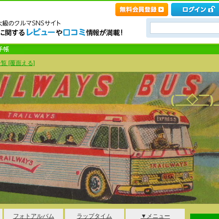
覧 [覆面える]
(￣◇￣
フォトアルバム
ラップタイム
▼メニュー