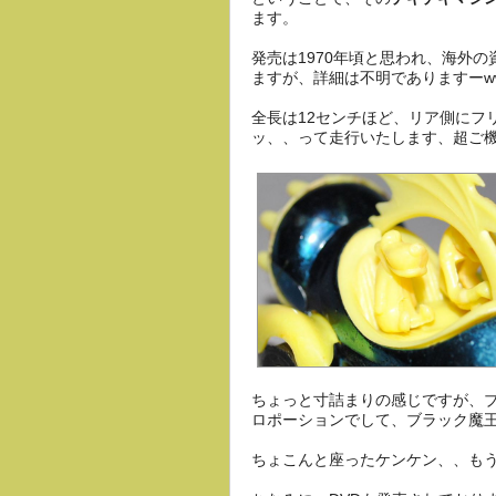
ます。
発売は1970年頃と思われ、海外
ますが、詳細は不明でありますーw
全長は12センチほど、リア側にフ
ッ、、って走行いたします、超ご
ちょっと寸詰まりの感じですが、
ロポーションでして、ブラック魔
ちょこんと座ったケンケン、、も