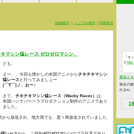
詳細表示
｜
シンプル表示
｜
写真表示
キチキマシン猛レース ゼロゼロマシン、
「オン
5
http
ども、
えー、、今回も懐かしの米国アニメから
チキチキマシン
覆面える
猛レース
と行ってみましょー
座右の銘
(⌒∇⌒)ノ、おー♪
れるw』
さて、
チキチキマシン猛レース（Wacky Races）
は、
米国ハンナバーベラプロダクション制作のアニメであり
19
ました。
年代から放送され、地方局でも、度々再放送されていました
ン猛レース
から、ご存知
ゼロゼロマシン
のプラ玩具であり