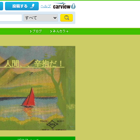
ヘルプ
) 人間、、辛抱だ！