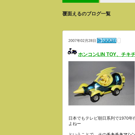
覆面えるのブログ一覧
2007年02月28日
ホンコンLIN TOY、チ
日本でもテレビ朝日系列で1970
よねー
ということで、その
チキチキマシ