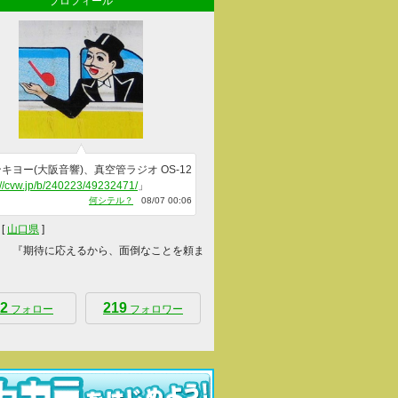
プロフィール
キヨー(大阪音響)、真空管ラジオ OS-12
://cvw.jp/b/240223/49232471/
」
何シテル？
08/07 00:06
[
山口県
]
 『期待に応えるから、面倒なことを頼ま
2
219
フォロー
フォロワー