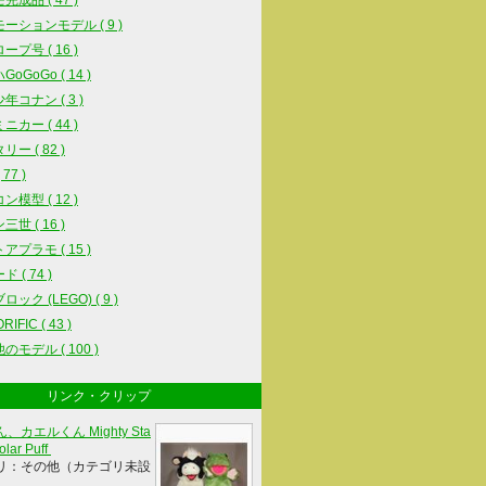
完成品 ( 47 )
ーションモデル ( 9 )
ープ号 ( 16 )
oGoGo ( 14 )
年コナン ( 3 )
ニカー ( 44 )
ー ( 82 )
77 )
ン模型 ( 12 )
世 ( 16 )
アプラモ ( 15 )
 ( 74 )
ック (LEGO) ( 9 )
IFIC ( 43 )
のモデル ( 100 )
リンク・クリップ
、カエルくん Mighty Sta
olar Puff
リ：その他（カテゴリ未設