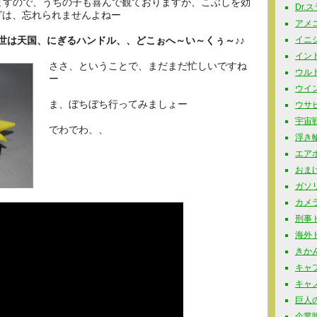
ますので、うちの子も喜んで観ておりますが、こぶしを効
Dr.
グは、忘れられませんよねー
アメコミ
世は天国、にぎるハンドル、、どこぉへ～い～くぅ～♪♪
イニシャ
インド玩
ささ、ということで、まだまだ忙しいですね
ウルト
ー
ウイン
ま、ぼちぼち行ってみましょー
ウサビッ
宇宙戦
でわでわ、、
浮き輪 
エアポ
おまけ 
ガソリ
カメラ
刑事ドラ
海外ドラ
きかん
キャプ
キャノ
巨人の星
企業販促