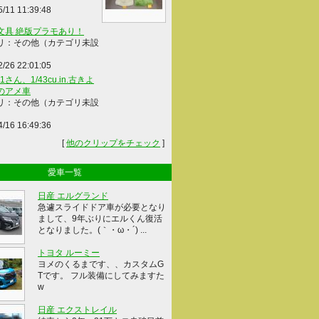
5/11 11:39:48
文具 絶版プラモあり！
リ：その他（カテゴリ未設
2/26 22:01:05
41さん、1/43cu.in.古きよ
のアメ車
リ：その他（カテゴリ未設
4/16 16:49:36
[
他のクリップをチェック
]
愛車一覧
日産 エルグランド
急遽スライドドア車が必要となり
まして、9年ぶりにエルくん復活
となりました。(｀・ω・´) ...
トヨタ ルーミー
ヨメのくるまです、、カスタムG
Tです。 フル装備にしてみますた
w
日産 エクストレイル