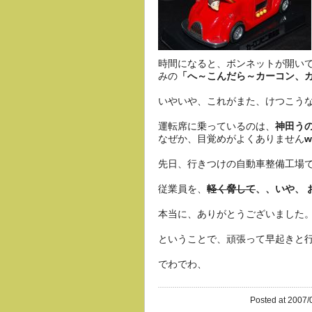
時間になると、ボンネットが開い
みの
「へ～こんだら～カーコン、カ
いやいや、これがまた、けつこう
運転席に乗っているのは、
神田う
なぜか、目覚めがよくありません
先日、行きつけの自動車整備工場
従業員を、
軽く脅して
、、いや、 
本当に、ありがとうございました
ということで、頑張って早起きと
でわでわ、
Posted at 2007/