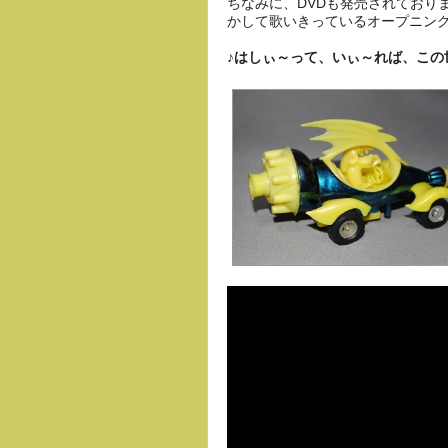
ちなみに、DVDも発売されており
かして歌いきっているオープニン
♪はしぃ～って、いぃ～れば、この