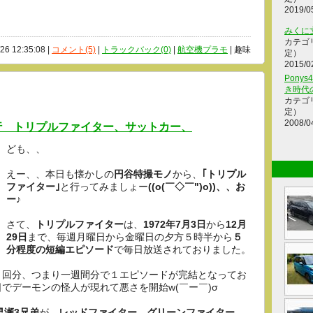
2019/0
みくに
カテゴ
/26 12:35:08 |
コメント(5)
|
トラックバック(0)
|
航空機プラモ
| 趣味
定）
2015/0
Ponys
き時代
カテゴ
定）
2008/0
行 トリプルファイター、サットカー、
ども、、
えー、、本日も懐かしの
円谷特撮モノ
から、
｢トリプル
ファイター｣
と行ってみましょー
((o(￣◇￣")o))、、お
ー♪
さて、
トリプルファイター
は、
1972年7月3日
から
12月
29日
まで、毎週月曜日から金曜日の夕方５時半から
５
分程度の短編エピソード
で毎日放送されておりました。
５回分、つまり一週間分で１エピソードが完結となってお
でデーモンの怪人が現れて悪さを開始w(￣ー￣)σ
早瀬3兄弟
が、
レッドファイター、グリーンファイター、