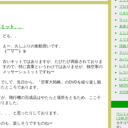
プラモ
プロモ
ペネロ
マッハG
ュミット、、
未来少
ミニミ
ども、、
ミリタリ
えー、久しぶりの衝動買いです。
洋画 ( 
（￣▽￣）ｂ
ラジコ
ルパン三
古いキットではありますが、たびたび再販されておりま
レスト
すので、特に貴重というわけではありませが、独空軍の
メッサーシュミットですねー
レコード
レゴブロ
ットでして、先日から、「空軍大戦略」のDVDを繰り返し観
MOTOR
ったところであります。
その他
すが、飛行機の完成品はやたらと場所をとるため、ここ十
おりました。
っ、、、と思ったりしております。
ウシくん
r 24K P
みるのも、楽しそうですものねー
カテゴ
定）