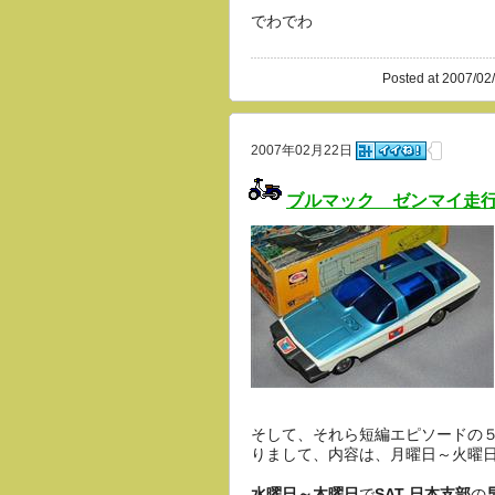
でわでわ
Posted at 2007/02
2007年02月22日
ブルマック ゼンマイ走
そして、それら短編エピソードの
りまして、内容は、月曜日～火曜日
水曜日～木曜日
で
SAT 日本支部
の