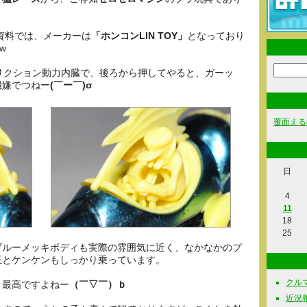
の資料では、メーカーは
「ホンコンLIN TOY」
となっており
w
リクション動力内臓で、後ろから押してやると、ガーッ
機嫌でつねー
(￣ー￣)σ
覆面える
日
4
11
18
25
ブルーメッキボディも実際の雰囲気に近く、なかなかのプ
王とケンケンもしっかり乗っています。
クルマ関
う最高ですよねー
（￣▽￣）ｂ
近況報告