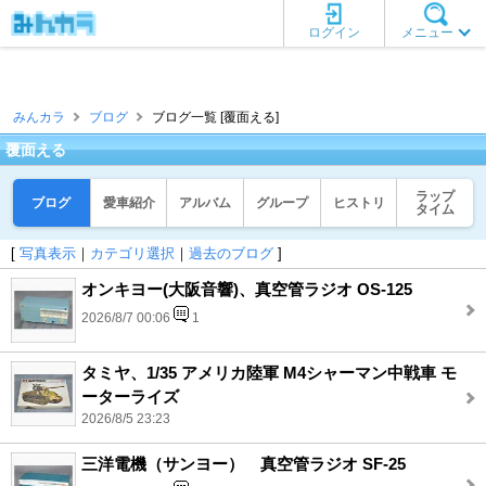
ログイン
メニュー
みんカラ
ブログ
ブログ一覧 [覆面える]
覆面える
ラップ
ブログ
愛車紹介
アルバム
グループ
ヒストリ
タイム
[
写真表示
｜
カテゴリ選択
｜
過去のブログ
]
オンキヨー(大阪音響)、真空管ラジオ OS-125
2026/8/7 00:06
1
タミヤ、1/35 アメリカ陸軍 M4シャーマン中戦車 モ
ーターライズ
2026/8/5 23:23
三洋電機（サンヨー） 真空管ラジオ SF-25