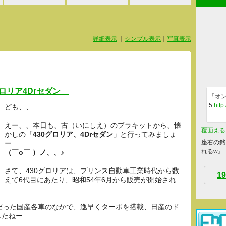
詳細表示
｜
シンプル表示
｜
写真表示
0グロリア4Drセダン
「オン
5
http
ども、、
えー、、本日も、古（いにしえ）のプラキットから、懐
覆面える
かしの
「430グロリア、4Drセダン」
と行ってみましょ
座右の銘
ー
れるw』
（￣o￣ ）ノ、、♪
さて、430グロリアは、プリンス自動車工業時代から数
19
えて6代目にあたり、昭和54年6月から販売が開始され
だった国産各車のなかで、逸早くターボを搭載、日産のド
したねー