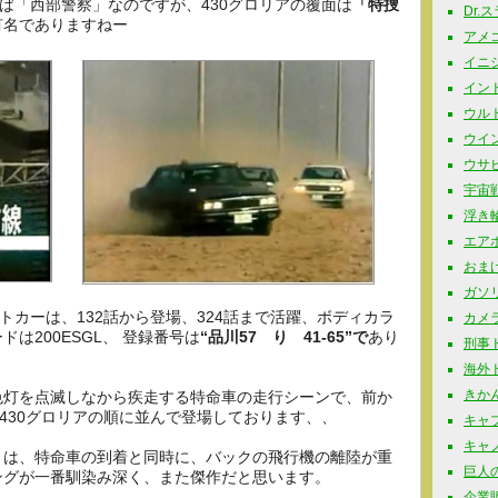
えば「西部警察」なのですが、430グロリアの覆面は
「特捜
Dr.
有名でありますねー
アメコミ
イニシャ
インド玩
ウルト
ウイン
ウサビッ
宇宙戦
浮き輪 
エアポ
おまけ 
ガソリ
トカーは、132話から登場、324話まで活躍、ボディカラ
カメラ
は200ESGL、 登録番号は
“品川57 り 41-65”で
あり
刑事ドラ
海外ドラ
きかん
色灯を点滅しなから疾走する特命車の走行シーンで、前か
、430グロリアの順に並んで登場しております、、
キャプ
キャノ
トは、特命車の到着と同時に、バックの飛行機の離陸が重
巨人の星
ングが一番馴染み深く、また傑作だと思います。
企業販促