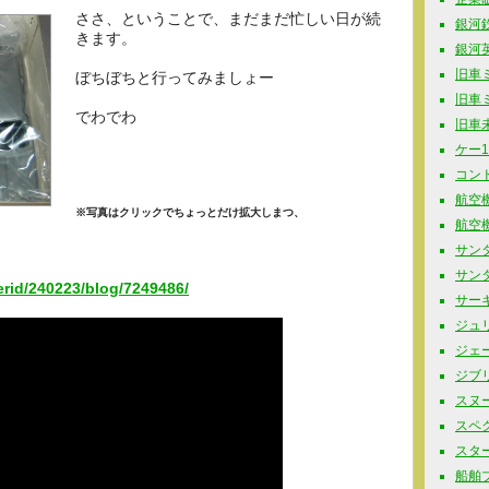
ささ、ということで、まだまだ忙しい日が続
銀河鉄道
きます。
銀河英
旧車ミニ
ぼちぼちと行ってみましょー
旧車ミニ
でわでわ
旧車未
ケー10
コンド
航空機
※写真はクリックでちょっとだけ拡大しまつ、
航空機
サンダ
サンタ
serid/240223/blog/7249486/
サーキ
ジュリ
ジェー
ジブリ 
スヌーピ
スペク
スター
船舶プラ