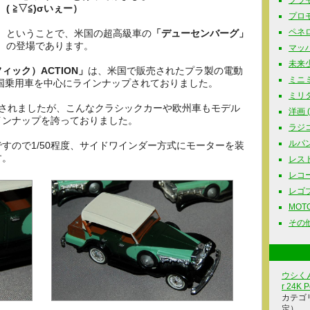
プラモ
( ≧▽≦)σいぇー）
プロモ
ペネロ
ということで、米国の超高級車の
「デューセンバーグ」
の登場であります。
マッハG
未来少
フィック）ACTION」
は、米国で販売されたプラ製の電動
ミニミ
米国乗用車を中心にラインナップされておりました。
ミリタリ
販売されましたが、こんなクラシックカーや欧州車もモデル
洋画 ( 
インナップを誇っておりました。
ラジコ
ルパン三
すので1/50程度、サイドワインダー方式にモーターを装
す。
レスト
レコード
レゴブロ
MOTOR
その他
ウシくん
r 24K P
カテゴ
定）