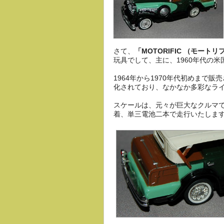
さて、
「MOTORIFIC （モートリ
玩具でして、主に、1960年代の
1964年から1970年代初めまで
化されており、なかなか多彩なラ
スケールは、元々が巨大なクルマで
着、単三電池二本で走行いたしま