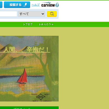
ヘルプ
) 人間、、辛抱だ！