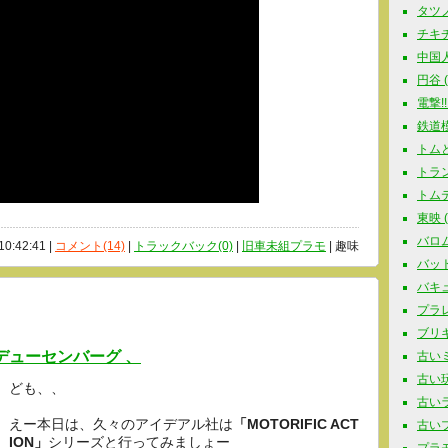
タツノコ
チキチ
中国人
円谷 ( 
電撃!!
鉄道模型
トムと
トラン
トムテ 
東映 ( 
バロム
10:42:41 |
コメント(14)
|
トラックバック(0)
|
旧車未組プラモ
| 趣味
バットマ
バキュ
プラレー
ブリキ玩
N、デューセンバーグ 、
古いミ
古い玩具
ども、、
古いラジ
えー本日は、久々のアイデアル社は
「MOTORIFIC ACT
古いプラ
ION」
シリーズと行ってみましょー