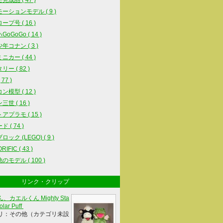
完成品 ( 47 )
ーションモデル ( 9 )
ープ号 ( 16 )
oGoGo ( 14 )
年コナン ( 3 )
ニカー ( 44 )
ー ( 82 )
77 )
ン模型 ( 12 )
世 ( 16 )
アプラモ ( 15 )
 ( 74 )
ック (LEGO) ( 9 )
IFIC ( 43 )
のモデル ( 100 )
リンク・クリップ
、カエルくん Mighty Sta
olar Puff
リ：その他（カテゴリ未設