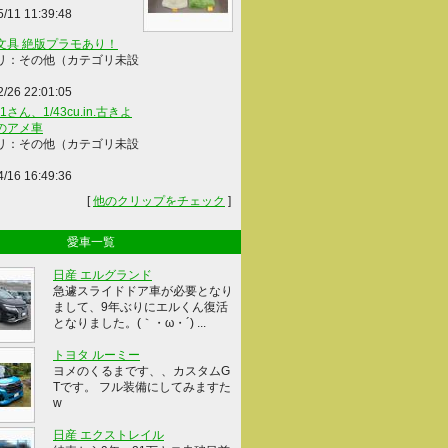
5/11 11:39:48
文具 絶版プラモあり！
リ：その他（カテゴリ未設
2/26 22:01:05
41さん、1/43cu.in.古きよ
のアメ車
リ：その他（カテゴリ未設
4/16 16:49:36
[
他のクリップをチェック
]
愛車一覧
日産 エルグランド
急遽スライドドア車が必要となり
まして、9年ぶりにエルくん復活
となりました。(｀・ω・´) ...
トヨタ ルーミー
ヨメのくるまです、、カスタムG
Tです。 フル装備にしてみますた
w
日産 エクストレイル