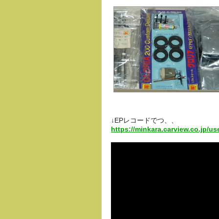
↓EPレコードでつ、、
https://minkara.carview.co.jp/u