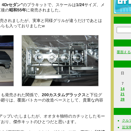
、4Drセダン”
のプラキットで、スケールは
1/24
サイズ、メ
直後の
昭和55年
に発売されました。
発売されましたが、実車と同様グリルが違うだけであとは
ちらも入っておりましたw
覆面える
日
7
14
21
トも発売された関係で、
200カスタムデラックス
と下位グ
28
外廻りは、覆面パトカーの改造ベースとして、貴重な内容
ップいたしましたが、オオタキ独特のカチッとしたモー
クルマ関
ており、傑作キットのひとつだと思います。
近況報告