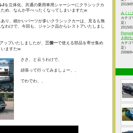
2019/0
ルJ
を立体化、共通の乗用車用シャーシーにクラシックカ
たため、なんか平べったくなってしまいますたw
みくに
カテゴ
もあり、細かいパーツが多いクラシックカーは、見るも無
定）
んなわけで、今回も、ジャンク品からレストアいたしまし
2015/0
Ponys
き時代
アップいたしましたが、
三個一
で使える部品を寄せ集め
カテゴ
定）
いますたw
2008/0
ささ、と云うわけで、
頑張って行ってみましょー、、
でわでわ、、