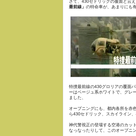
さて、430セドリックの覆面と云
最前線」
の特命車が、あまりにも
特捜最前線の430グロリアの覆面パ
ーはベージュ系ホワイトで、グレード
ました、
オープニングにも、都内各所を赤
ら430セドリック、スカイライン
神代警視正の登場する空港のカッ
なっなったりして、このオープニ