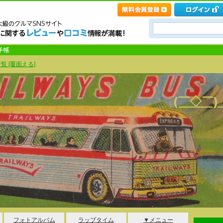
覧 [覆面える]
(￣◇￣
フォトアルバム
ラップタイム
▼メニュー