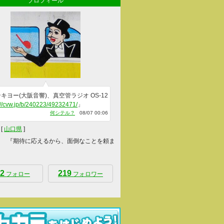
プロフィール
キヨー(大阪音響)、真空管ラジオ OS-12
://cvw.jp/b/240223/49232471/
」
何シテル？
08/07 00:06
[
山口県
]
 『期待に応えるから、面倒なことを頼ま
2
219
フォロー
フォロワー