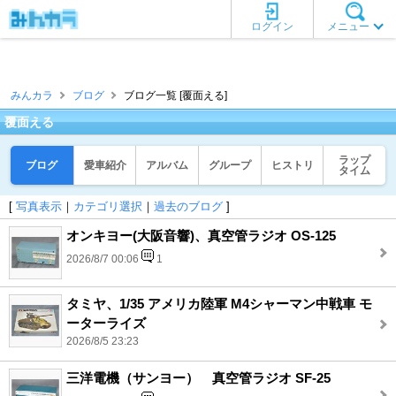
ログイン
メニュー
みんカラ
ブログ
ブログ一覧 [覆面える]
覆面える
ラップ
ブログ
愛車紹介
アルバム
グループ
ヒストリ
タイム
[
写真表示
｜
カテゴリ選択
｜
過去のブログ
]
オンキヨー(大阪音響)、真空管ラジオ OS-125
2026/8/7 00:06
1
タミヤ、1/35 アメリカ陸軍 M4シャーマン中戦車 モ
ーターライズ
2026/8/5 23:23
三洋電機（サンヨー） 真空管ラジオ SF-25