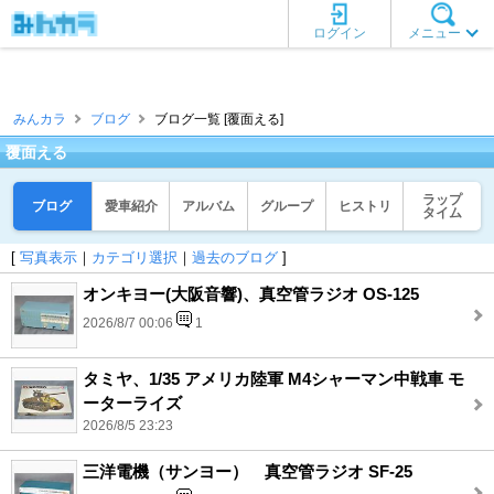
ログイン
メニュー
みんカラ
ブログ
ブログ一覧 [覆面える]
覆面える
ラップ
ブログ
愛車紹介
アルバム
グループ
ヒストリ
タイム
[
写真表示
｜
カテゴリ選択
｜
過去のブログ
]
オンキヨー(大阪音響)、真空管ラジオ OS-125
2026/8/7 00:06
1
タミヤ、1/35 アメリカ陸軍 M4シャーマン中戦車 モ
ーターライズ
2026/8/5 23:23
三洋電機（サンヨー） 真空管ラジオ SF-25