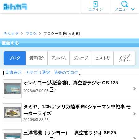
ログイン
メニュー
みんカラ
ブログ
ブログ一覧 [覆面える]
覆面える
ラップ
ブログ
愛車紹介
アルバム
グループ
ヒストリ
タイム
[
写真表示
｜
カテゴリ選択
｜
過去のブログ
]
オンキヨー(大阪音響)、真空管ラジオ OS-125
2026/8/7 00:06
1
タミヤ、1/35 アメリカ陸軍 M4シャーマン中戦車 モ
ーターライズ
2026/8/5 23:23
三洋電機（サンヨー） 真空管ラジオ SF-25