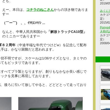
ども、
2019/0
えー、本日は、
コチラのねこさん
からの頂き物でありま
みくに
すー
カテゴ
定）
（￣ー￣)ゞ、、ｲﾂﾓｽﾝﾏｿﾝ ...
2015/0
Ponys
なんと、中華人民共和国から
「解放トラックCA10型」
き時代
カテゴ
のミニカーでありますー
定）
2008/0
軍８２周年
（中途半端な年代でつけどw）を記念して配布
入手は、かなり困難だと思われます。
切不明ですが、スケールは1/36サイズとなり、タミヤの
べてもピッタリであります。
はすべてプラ製となりますが、創りもなかなか良い感じで
ラックを見事に再現しております。
臓、後ろに引いて放してやると、どどどとって走っており