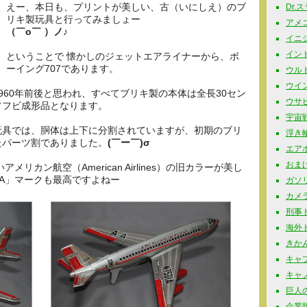
えー、本日も、プリントが美しい、古（いにしえ）のブ
Dr.
リキ製玩具と行ってみましょー
アメコミ
（￣o￣ ）ノ♪
イニシャ
インド玩
ということで 懐かしのジェットエアライナーから、ボ
ーイング707であります。
ウルト
ウイン
960年前後と思われ、すべてブリキ製の本体は全長30セン
ウサビッ
ソフビ成形品となります。
宇宙戦
玩具では、胴体は上下に分割されていますが、初期のブリ
浮き輪 
たパーツ割でありました。
(￣ー￣)σ
エアポ
おまけ 
メリカン航空（American Airlines）の旧カラーが美し
A」マークも最高ですよねー
ガソリ
カメラ
刑事ドラ
海外ドラ
きかん
キャプ
キャノ
巨人の星
企業販促