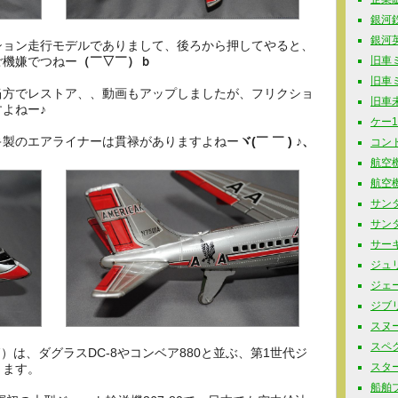
銀河鉄道
銀河英
ション走行モデルでありまして、後ろから押してやると、
旧車ミニ
ご機嫌でつねー
（￣▽￣）ｂ
旧車ミニ
当方でレストア、、動画もアップしましたが、フリクショ
旧車未
よねー♪
ケー10
キ製のエアライナーは貫禄がありますよねー
ヾ(￣ ￣ ) ♪、
コンド
航空機
航空機
サンダ
サンタ
サーキ
ジュリ
ジェー
ジブリ 
スヌーピ
スペク
707）は、ダグラスDC-8やコンベア880と並ぶ、第1世代ジ
スター
ります。
船舶プラ