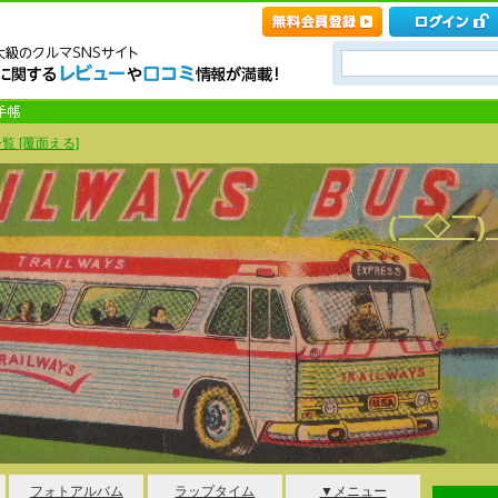
覧 [覆面える]
(￣◇￣
フォトアルバム
ラップタイム
▼メニュー