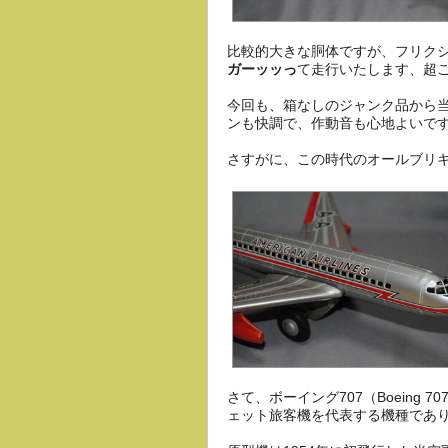
比較的大きな胴体ですが、フリク
ガーッッっ
て走行いたします、超
今回も、箱なしのジャンク品から
ンも快調で、作動音も心地よいです
さすがに、この時代のオールブリ
さて、ボーイング707（Boeing 
ェット旅客機を代表する機種であ