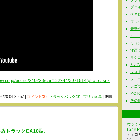
プラモ
プロモ
ペネロ
マッハG
未来少
ミニミ
ミリタリ
洋画 ( 
ラジコ
ルパン三
レスト
レコード
iew.co.jp/userid/240223/car/132944/3071514/photo.aspx
レゴブロ
MOTOR
04/28 06:30:57 |
コメント(3)
|
トラックバック(0)
|
ブリキ玩具
| 趣味
その他
ウシくん
r 24K P
解放トラックCA10型、
カテゴ
定）