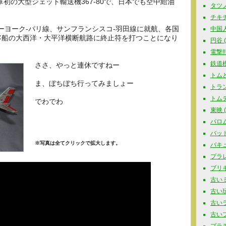
軍初の大型ジェット輸送機367-80で、日本でも空中給油
タツノコ
チキチ
ューヨーク-パリ線、サンフランシスコ-羽田線に就航、各国
中国人
客船の大西洋・大平洋横断航路に終止符を打つことになり
円谷 ( 
電撃!!
鉄道模型
ささ、やっと連休ですねー
トムと
ま、ぼちぼち行ってみましょー
トラン
トムテ 
でわでわ
東映 ( 
バロム
バットマ
※写真は全てクリックで拡大します。
バキュ
プラレー
ブリキ玩
古いミ
古い玩具
古いラジ
古いプラ