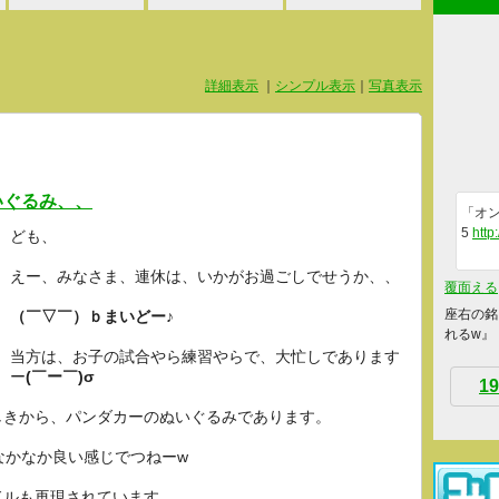
詳細表示
｜
シンプル表示
｜
写真表示
いぐるみ、、
「オン
5
http
ども、
えー、みなさま、連休は、いかがお過ごしでせうか、、
覆面える
座右の銘
（￣▽￣）ｂまいどー♪
れるw』
当方は、お子の試合やら練習やらで、大忙しであります
ー
(￣ー￣)σ
19
しきから、パンダカーのぬいぐるみであります。
なかなか良い感じでつねーw
ドルも再現されています。