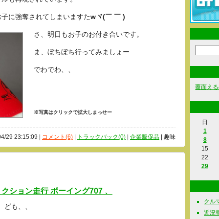
お子に強奪されてしまいますた
wヾ(￣ ￣ )
さ、明日もお子のお付き合いです。
ま、ぼちぼち行ってみましょー
でわでわ、、
覆面える
※写真はクリックで拡大しまっせー
日
1
04/29 23:15:09 |
コメント(6)
|
トラックバック(0)
|
企業販促品
| 趣味
8
15
22
29
ション走行 ボーイング707 、
クルマ関
ども、、
近況報告