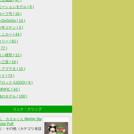
完成品 ( 47 )
ーションモデル ( 9 )
ープ号 ( 16 )
oGoGo ( 14 )
年コナン ( 3 )
ニカー ( 44 )
ー ( 82 )
77 )
ン模型 ( 12 )
世 ( 16 )
アプラモ ( 15 )
 ( 74 )
ック (LEGO) ( 9 )
IFIC ( 43 )
のモデル ( 100 )
リンク・クリップ
、カエルくん Mighty Sta
olar Puff
リ：その他（カテゴリ未設