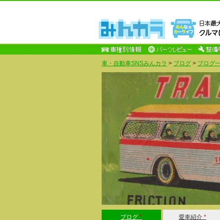
車・自動車SNSみんカラ
>
ブログ
>
ブログ一
ブログ
*
愛車紹介
*