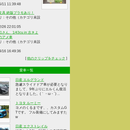
5/11 11:39:48
文具 絶版プラモあり！
リ：その他（カテゴリ未設
2/26 22:01:05
41さん、1/43cu.in.古きよ
のアメ車
リ：その他（カテゴリ未設
4/16 16:49:36
[
他のクリップをチェック
]
愛車一覧
日産 エルグランド
急遽スライドドア車が必要となり
まして、9年ぶりにエルくん復活
となりました。(｀・ω・´) ...
トヨタ ルーミー
ヨメのくるまです、、カスタムG
Tです。 フル装備にしてみますた
w
日産 エクストレイル