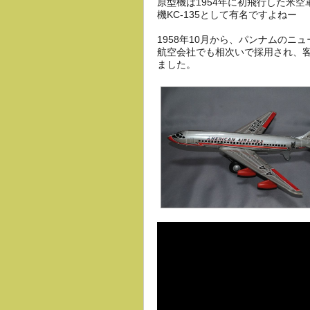
原型機は1954年に初飛行した米空
機KC-135として有名ですよねー
1958年10月から、パンナムのニ
航空会社でも相次いで採用され、
ました。