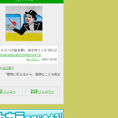
プロフィール
キヨー(大阪音響)、真空管ラジオ OS-12
://cvw.jp/b/240223/49232471/
」
何シテル？
08/07 00:06
[
山口県
]
 『期待に応えるから、面倒なことを頼ま
2
219
フォロー
フォロワー