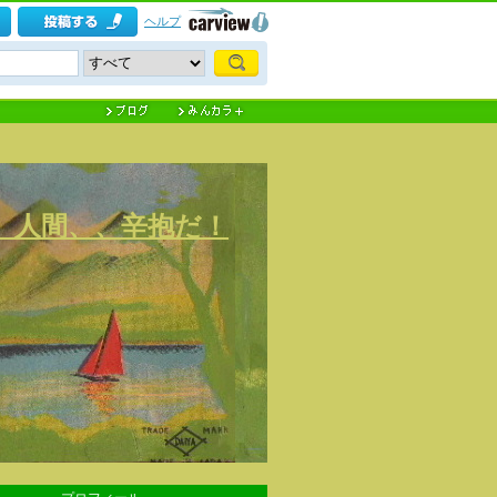
ヘルプ
) 人間、、辛抱だ！