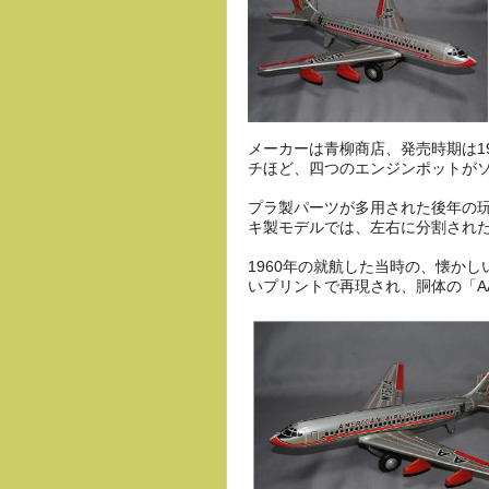
メーカーは青柳商店、発売時期は1
チほど、四つのエンジンポットが
プラ製パーツが多用された後年の
キ製モデルでは、左右に分割され
1960年の就航した当時の、懐かしいア
いプリントで再現され、胴体の「A