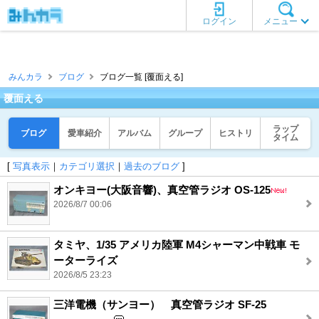
ログイン
メニュー
みんカラ
ブログ
ブログ一覧 [覆面える]
覆面える
ラップ
ブログ
愛車紹介
アルバム
グループ
ヒストリ
タイム
[
写真表示
｜
カテゴリ選択
｜
過去のブログ
]
オンキヨー(大阪音響)、真空管ラジオ OS-125
2026/8/7 00:06
タミヤ、1/35 アメリカ陸軍 M4シャーマン中戦車 モ
ーターライズ
2026/8/5 23:23
三洋電機（サンヨー） 真空管ラジオ SF-25