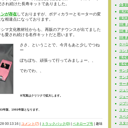
売され続けた長寿キットでありました。
企業販促
銀河鉄道
ョンが存在
しておりますが、ボディカラーとモーターの変
銀河英
主な相違点になっております。
旧車ミニ
オシマ文化教材社からも、再販のアナウンスが出てました
旧車ミニ
でも愛され続ける名作キットだと思います。
旧車未
ケー10
ささ、ということで、今月もあと少しでつね
ー
コンド
航空機
ぼちぼち、頑張って行ってみましょー、、
航空機
でわでわ、、
サンダ
サンタ
サーキ
ジュリ
※写真はクリツクで拡大します。
ジェー
ジブリ 
983年版、1993年版となります、
スヌーピ
スペク
スター
/28 00:13:16 |
コメント(7)
|
トラックバック(0)
|
ペネロープ号
| 趣味