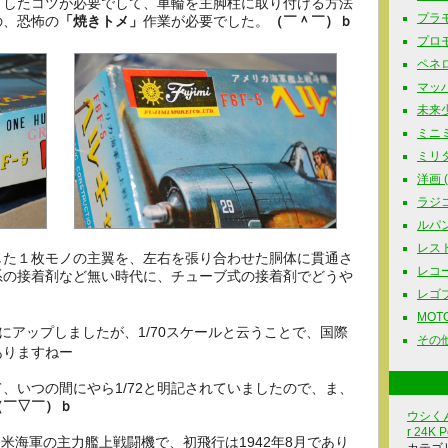
としたコツが必要でして、車輪を主脚柱に取り付ける方法
プラモ
の、恐怖の
「焼きトメ」
作業が必要でした。
（￣＾￣）ｂ
プロモ
ペネロ
マッハG
未来少
ミニミ
ミリタリ
洋画 ( 
ラジコ
ルパン三
レスト
した１枚モノの主翼を、左右を張り合わせた胴体に貫通さ
レコード
系の接着剤など無い時代に、チューブ式の接着剤でどうや
レゴブロ
MOTOR
アップしましたが、1/70スケールと云うことで、国際
その他
ありますねー
、いつの間にやら1/72と明記されていましたので、ま、
（￣▽￣）ｂ
ウシくん
r 24K P
米海軍の主力艦上戦闘機で、初飛行は1942年8月であり