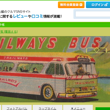
覧 [覆面える]
(￣◇￣
フォトアルバム
ラップタイム
▼メニュー