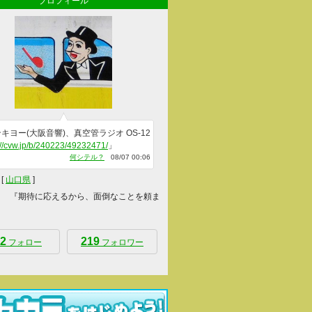
プロフィール
キヨー(大阪音響)、真空管ラジオ OS-12
://cvw.jp/b/240223/49232471/
」
何シテル？
08/07 00:06
[
山口県
]
 『期待に応えるから、面倒なことを頼ま
2
219
フォロー
フォロワー