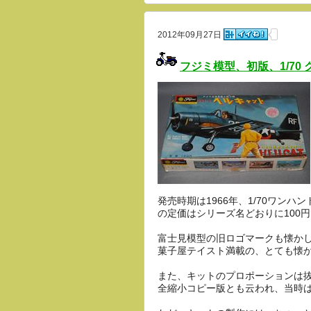
2012年09月27日
フジミ模型、初版、1/70
発売時期は1966年、1/70ワン
の定価はシリーズ名どおりに100
富士見模型の旧ロゴマークも懐か
菓子屋テイスト満載の、とても懐
また、キットのプロポーションは抜
全縮小コピー版とも云われ、当時