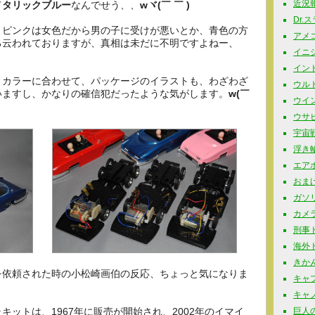
近況報告
メタリックブルー
なんでせう、、
wヾ(￣ ￣ )
Dr.
、ピンクは女色だから男の子に受けが悪いとか、青色の方
アメコミ
ろ云われておりますが、真相は未だに不明ですよねー、
イニシャ
インド玩
ィカラーに合わせて、パッケージのイラストも、わざわざ
ウルト
いますし、かなりの確信犯だったような気がします。
w(￣
ウイン
ウサビッ
宇宙戦
浮き輪 
エアポ
おまけ 
ガソリ
カメラ
刑事ドラ
海外ドラ
きかん
を依頼された時の小松崎画伯の反応、ちょっと気になりま
キャプ
キャノ
ットは、1967年に販売が開始され、2002年のイマイ
巨人の星