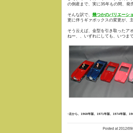
の倒産まで、実に35年もの間、発
そんな訳で、
幾つかのバリエーシ
更に伴うギァボックスの変更が、
そう云えば、金型を引き取ったア
ねー、、いずれにしても、いつま
↑左から、1968年版、1971年版、1974年版、1
Posted at 2012/09