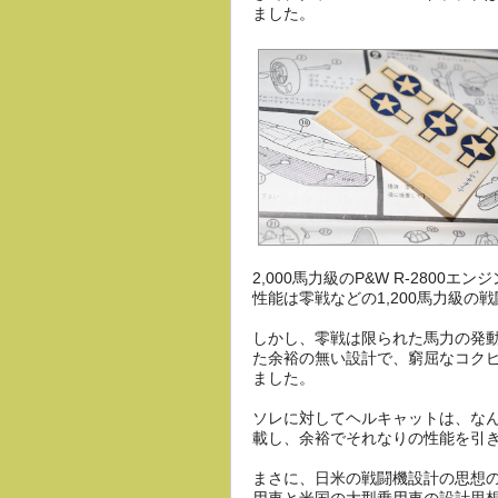
ました。
2,000馬力級のP&W R-280
性能は零戦などの1,200馬力級の
しかし、零戦は限られた馬力の発
た余裕の無い設計で、窮屈なコク
ました。
ソレに対してヘルキャットは、な
載し、余裕でそれなりの性能を引
まさに、日米の戦闘機設計の思想
用車と米国の大型乗用車の設計思