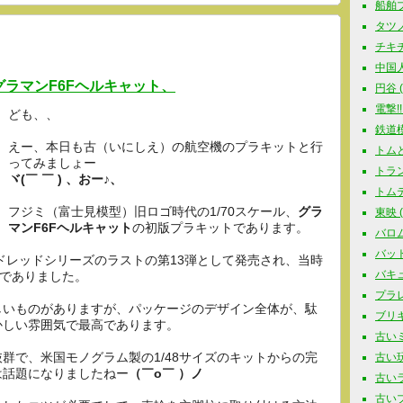
船舶プラ
タツノコ
チキチ
中国人
 グラマンF6Fヘルキャット、
円谷 ( 
電撃!!
ども、、
鉄道模型
えー、本日も古（いにしえ）の航空機のプラキットと行
トムと
ってみましょー
トラン
ヾ(￣ ￣ ) 、おー♪、
トムテ 
フジミ（富士見模型）旧ロゴ時代の1/70スケール、
グラ
東映 ( 
マンF6Fヘルキャット
の初版プラキットであります。
バロム
バットマ
ハンドレッドシリーズのラストの第13弾として発売され、当時
バキュ
円でありました。
プラレー
しいものがありますが、パッケージのデザイン全体が、駄
ブリキ玩
かしい雰囲気で最高であります。
古いミ
群で、米国モノグラム製の1/48サイズのキットからの完
古い玩具
は話題になりましたねー
（￣o￣ ）ノ
古いラジ
古いプラ