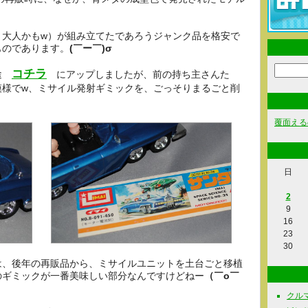
、大人かもw）が組み立てたであろうジャンク品を格安で
ものであります。
(￣ー￣)σ
コチラ
別途
にアップしましたが、前の持ち主さんた
模様でw、ミサイル発射ギミックを、ごっそりまるごと削
覆面える
日
2
9
16
23
30
は、後年の再販品から、ミサイルユニットを土台ごと移植
のギミックが一番美味しい部分なんですけどねー
（￣o￣
クルマ関