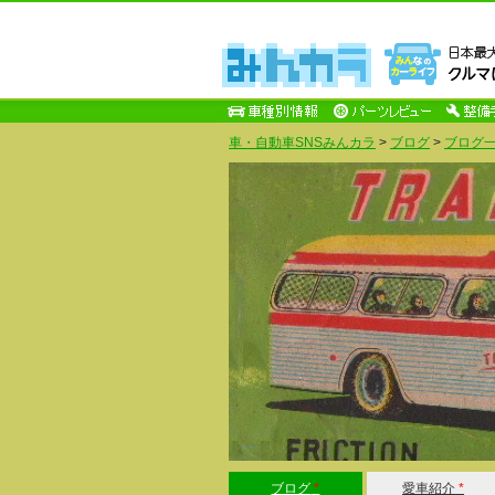
車・自動車SNSみんカラ
>
ブログ
>
ブログ一
ブログ
*
愛車紹介
*