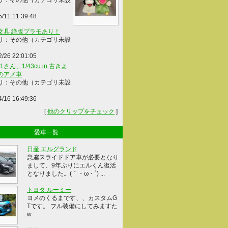
リ：その他（カテゴリ未設
5/11 11:39:48
文具 絶版プラモあり！
リ：その他（カテゴリ未設
2/26 22:01:05
41さん、1/43cu.in.古きよ
のアメ車
リ：その他（カテゴリ未設
4/16 16:49:36
[
他のクリップをチェック
]
愛車一覧
日産 エルグランド
急遽スライドドア車が必要となり
まして、9年ぶりにエルくん復活
となりました。(｀・ω・´) ...
トヨタ ルーミー
ヨメのくるまです、、カスタムG
Tです。 フル装備にしてみますた
w