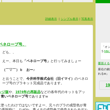
詳細表示
｜
シンプル表示
｜
写真表示
、ペネロープ号、
「オン
5
http
ども、、
えー、本日も
「ペネロープ号」
と行ってみましょー
覆面える
座右の銘
（￣▽￣）ｂ おー♪
れるw』
と云うことで、
今井科学株式会社（旧イマイ）
のペネロ
ープ号のプラキット完成品であります。
19
ンジ版
や、
1974年の再販品
などの各年代のキットをアッ
、
青いペネロープ号
でありますw
に塗ったわけではないですよー、元々のプラの成型色が青
年の再販時に、なぜか、青メタの成型色で発売されたモデル