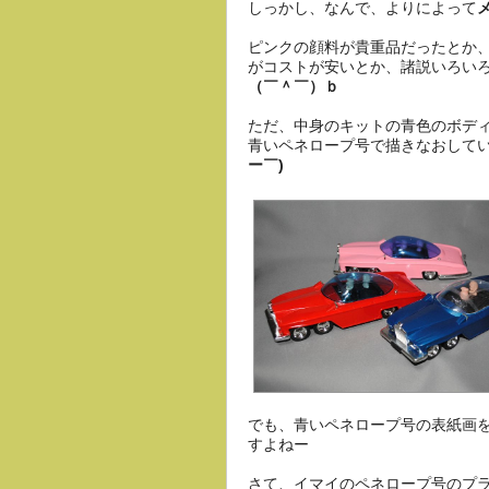
しっかし、なんで、よりによって
ピンクの顔料が貴重品だったとか
がコストが安いとか、諸説いろい
（￣＾￣）ｂ
ただ、中身のキットの青色のボデ
青いペネロープ号で描きなおして
ー￣)
でも、青いペネロープ号の表紙画
すよねー
さて、イマイのペネロープ号のプラキ