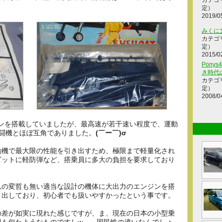
カテゴ
定）
2019/0
みくに
カテゴ
定）
2015/0
Ponys
き時代
カテゴ
定）
2008/0
0エンジンを搭載していましたが、最高速が若干速い程度で、運動
戦闘機とほぼ互角でありました。
(￣ー￣)σ
動機で最大限の性能を引き出すため、極限まで軽量化され
ピットに軽防弾など、搭乗員に多大の負担を要求しており
んの変哲も無い適当な設計の機体に大出力のエンジンを搭
き出しており、初心者でも扱いやすかったという事です。
の差が如実に現れた感じですが、ま、現在の日本の小型乗
想も似たようなものですしw、、国民性の違いなんでしょ