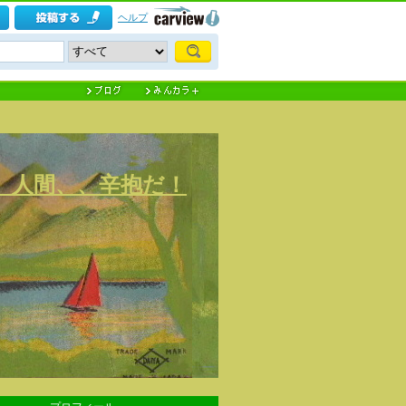
ヘルプ
) 人間、、辛抱だ！