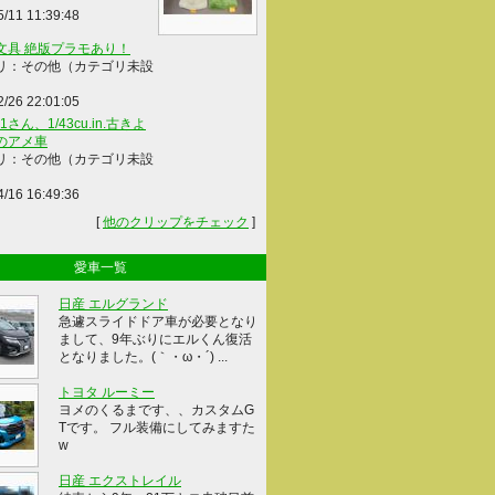
5/11 11:39:48
文具 絶版プラモあり！
リ：その他（カテゴリ未設
2/26 22:01:05
41さん、1/43cu.in.古きよ
のアメ車
リ：その他（カテゴリ未設
4/16 16:49:36
[
他のクリップをチェック
]
愛車一覧
日産 エルグランド
急遽スライドドア車が必要となり
まして、9年ぶりにエルくん復活
となりました。(｀・ω・´) ...
トヨタ ルーミー
ヨメのくるまです、、カスタムG
Tです。 フル装備にしてみますた
w
日産 エクストレイル