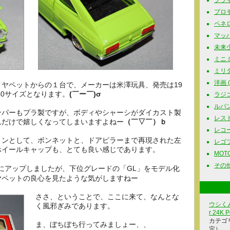
プラモ
プロモ
ペネロ
マッハG
未来少
ミニミ
ミリタリ
洋画 ( 
ヤペットからの１台で、メーカーは米澤玩具、発売は19
/40サイズとなります。
(￣ー￣)σ
ラジコ
ルパン三
ンパーもプラ製ですが、ボディやシャーシがダイカスト製
レスト
れだけで嬉しくなってしまいますよねー
（￣▽￣）ｂ
レコード
ョンとして、ボンネットと、ドアピラーまで再現された左
レゴブロ
ホイールキャップも、とても良い感じであります。
MOTOR
その他
アップしましたが、下位グレードの「GL」をモデル化
ヤペットの良心を見たような気がしますねー
ささ、ということで、ここに来て、なんとな
ウシくん
く風邪ぎみであります。
r 24K P
カテゴ
ま、ぼちぼち行ってみましょー、、
定）