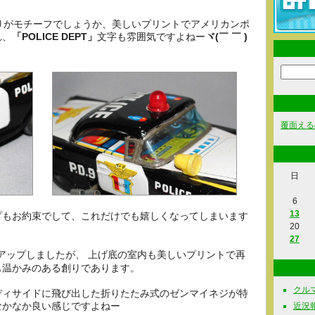
りがモチーフでしょうか、美しいプリントでアメリカンポ
れ、
「POLICE DEPT」
文字も雰囲気ですよねー
ヾ(￣ ￣ )
覆面える
日
6
13
プもお約束でして、これだけでも嬉しくなってしまいます
20
27
ップしましたが、 上げ底の室内も美しいプリントで再
も温かみのある創りであります。
クルマ関
ディサイドに飛び出した折りたたみ式のゼンマイネジが特
なかなか良い感じですよねー
近況報告