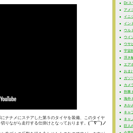
Dr.
アメコミ
イニシャ
インド玩
ウルト
ウイン
ウサビッ
宇宙戦
浮き輪 
エアポ
おまけ 
ガソリ
カメラ
刑事ドラ
海外ドラ
きかん
キャプ
部にナナメにステアした第５のタイヤを装備、このタイヤ
キャノ
を切りながら走行する仕掛けとなっております。
(⌒∇⌒)ノ
巨人の星
企業販促