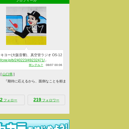
プロフィール
キヨー(大阪音響)、真空管ラジオ OS-12
://cvw.jp/b/240223/49232471/
」
何シテル？
08/07 00:06
[
山口県
]
 『期待に応えるから、面倒なことを頼ま
2
219
フォロー
フォロワー