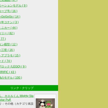
完成品 ( 47 )
ーションモデル ( 9 )
ープ号 ( 16 )
oGoGo ( 14 )
年コナン ( 3 )
ニカー ( 44 )
ー ( 82 )
77 )
ン模型 ( 12 )
世 ( 16 )
アプラモ ( 15 )
 ( 74 )
ック (LEGO) ( 9 )
IFIC ( 43 )
のモデル ( 100 )
リンク・クリップ
、カエルくん Mighty Sta
olar Puff
リ：その他（カテゴリ未設