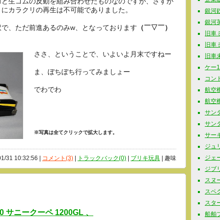
力と生ゴムの反動を組み合わせたものなのですが、さすが
とにカラクリの再生は不可能でありました。
銀河鉄道
銀河英
訳で、ただ前進あるのみw、となっております
（￣▽￣）
旧車ミニ
旧車ミニ
ささ、ということで、いよいよ月末ですねー
旧車未
ケー10
ま、ぼちぼち行ってみましょー
コンド
でわでわ
航空機
航空機
サンダ
サンタ
※写真は全てクリックで拡大します。
サーキ
ジュリ
ジェー
01/31 10:32:56 |
コメント(3)
|
トラックバック(0)
|
ブリキ玩具
| 趣味
ジブリ 
スヌーピ
スペク
スター
0 サニークーペ 1200GL 、
船舶プラ