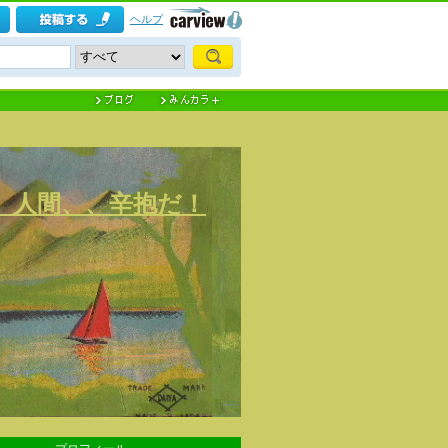
ヘルプ
) 人間、、辛抱だ！