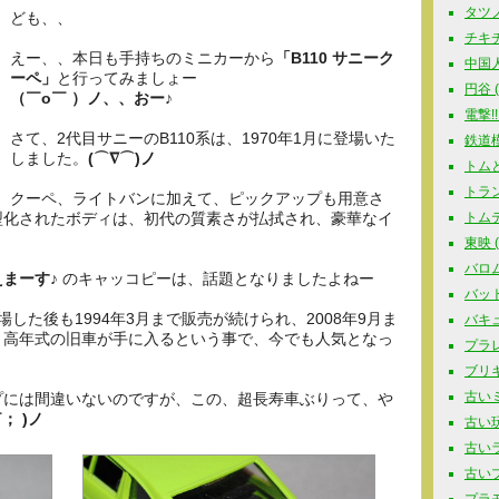
タツノコ
ども、、
チキチ
えー、、本日も手持ちのミニカーから
「B110 サニーク
中国人
ーペ」
と行ってみましょー
円谷 ( 
（￣o￣ ）ノ、、おー♪
電撃!!
さて、2代目サニーのB110系は、1970年1月に登場いた
鉄道模型
しました。
(⌒∇⌒)ノ
トムと
トラン
ン、クーペ、ライトバンに加えて、ピックアップも用意さ
型化されたボディは、初代の質素さが払拭され、豪華なイ
トムテ 
東映 ( 
バロム
まーす♪
のキャッコピーは、話題となりましたよねー
バットマ
した後も1994年3月まで販売が続けられ、2008年9月ま
バキュ
、高年式の旧車が手に入るという事で、今でも人気となっ
プラレー
ブリキ玩
古いミ
プには間違いないのですが、この、超長寿車ぶりって、や
； )ノ
古い玩具
古いラジ
古いプラ