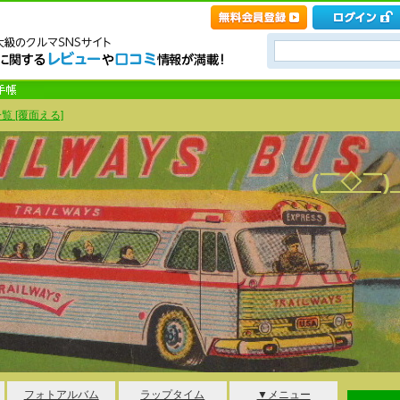
覧 [覆面える]
(￣◇￣
フォトアルバム
ラップタイム
▼メニュー