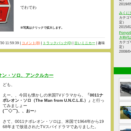
2019/0
でわでわ
みくに
カテゴ
定）
2015/0
※写真はクリックで拡大します。
Ponys
き時代
カテゴ
/30 11:59:39 |
コメント(8)
|
トラックバック(0)
|
古いミニカー
| 趣味
定）
2008/0
レオン・ソロ、アンクルカー
ども、
えー、、今回も懐かしの米国TVドラマから、
「0011ナ
ポレオン・ソロ（The Man from U.N.C.L.E.）」
と行っ
てみましょー
(￣◇￣)、、おー♪
さて、0011ナポレオン・ソロは、米国で1964年から19
68年まで放送されたTVスパイドラマでありました。