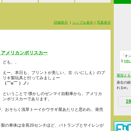
詳細表示
｜
シンプル表示
｜
写真表示
、アメリカンポリスカー
「オン
5
http
ども、、
えー、本日も、プリントが美しい、古（いにしえ）のブ
覆面える
リキ製玩具と行ってみましょー
座右の銘
（￣o￣ ）ノ♪
れるw』
ということで 懐かしのゼンマイ自動車から、アメリカ
ンポリスカーであります。
19
が、おそらく浅草トーイかウサギ屋あたりと思われ、発売
製の車体は全長20センチほど、パトランプとサイレンが