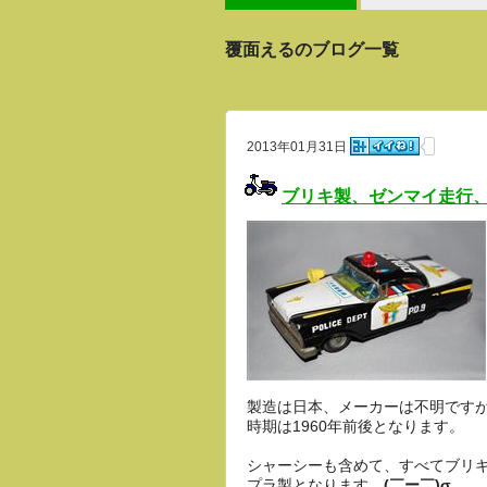
覆面えるのブログ一覧
2013年01月31日
ブリキ製、ゼンマイ走行
製造は日本、メーカーは不明です
時期は1960年前後となります。
シャーシーも含めて、すべてブリキ
プラ製となります。
(￣ー￣)σ