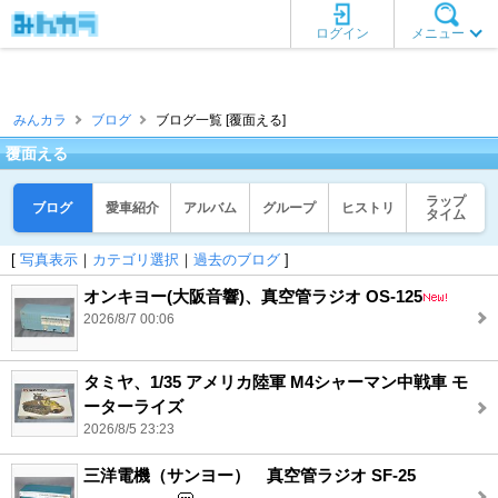
ログイン
メニュー
みんカラ
ブログ
ブログ一覧 [覆面える]
覆面える
ラップ
ブログ
愛車紹介
アルバム
グループ
ヒストリ
タイム
[
写真表示
｜
カテゴリ選択
｜
過去のブログ
]
オンキヨー(大阪音響)、真空管ラジオ OS-125
2026/8/7 00:06
タミヤ、1/35 アメリカ陸軍 M4シャーマン中戦車 モ
ーターライズ
2026/8/5 23:23
三洋電機（サンヨー） 真空管ラジオ SF-25