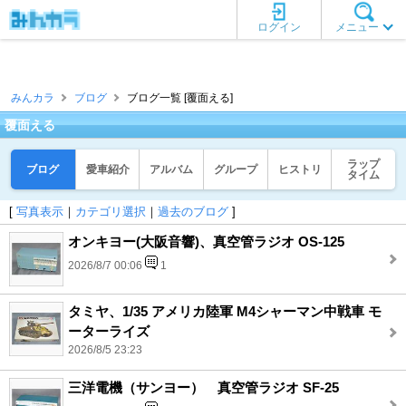
ログイン
メニュー
みんカラ
ブログ
ブログ一覧 [覆面える]
覆面える
ラップ
ブログ
愛車紹介
アルバム
グループ
ヒストリ
タイム
[
写真表示
｜
カテゴリ選択
｜
過去のブログ
]
オンキヨー(大阪音響)、真空管ラジオ OS-125
2026/8/7 00:06
1
タミヤ、1/35 アメリカ陸軍 M4シャーマン中戦車 モ
ーターライズ
2026/8/5 23:23
三洋電機（サンヨー） 真空管ラジオ SF-25