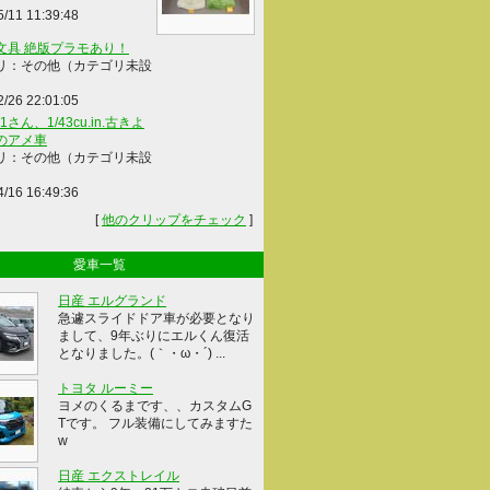
5/11 11:39:48
文具 絶版プラモあり！
リ：その他（カテゴリ未設
2/26 22:01:05
41さん、1/43cu.in.古きよ
のアメ車
リ：その他（カテゴリ未設
4/16 16:49:36
[
他のクリップをチェック
]
愛車一覧
日産 エルグランド
急遽スライドドア車が必要となり
まして、9年ぶりにエルくん復活
となりました。(｀・ω・´) ...
トヨタ ルーミー
ヨメのくるまです、、カスタムG
Tです。 フル装備にしてみますた
w
日産 エクストレイル