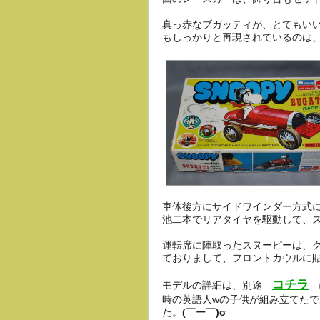
真っ赤なブガッティが、とてもい
もしっかりと再現されているのは
車体後方にサイドワインダー方式に
池二本でリアタイヤを駆動して、
運転席に陣取ったスヌーピーは、
ておりまして、フロントカウルに
コチラ
モデルの詳細は、別途
に
時の英語人wの子供が組み立てた
た。
(￣ー￣)σ