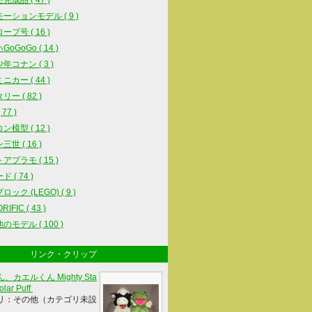
完成品 ( 47 )
ーションモデル ( 9 )
ープ号 ( 16 )
oGoGo ( 14 )
年コナン ( 3 )
ニカー ( 44 )
ー ( 82 )
77 )
ン模型 ( 12 )
世 ( 16 )
アプラモ ( 15 )
 ( 74 )
ック (LEGO) ( 9 )
IFIC ( 43 )
のモデル ( 100 )
リンク・クリップ
、カエルくん Mighty Sta
olar Puff
リ：その他（カテゴリ未設