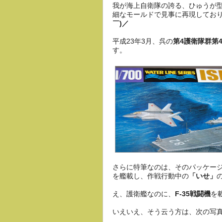
我が海上自衛隊の誇る、ひゅうが
細なモールドで見事に再現してお
￣)／
平成23年3月、呉の
第4護衛隊群第
す。
さらに特筆なのは、そのパッケー
を艦載し、作戦行動中の
「いせ」
え、護衛艦なのに、
F-35戦闘機
を
いえいえ、そう云う方は、次の写