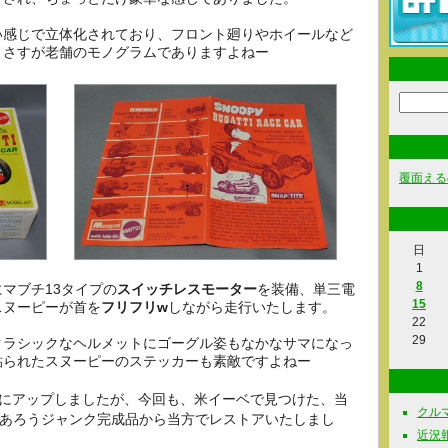
い感じで立体化されており、フロント廻りやホイールなど
、さすが老舗のモノグラムでありますよねー
覆面える
日
1
8
マブチ13タイプの
スイッチレスモーター
を装備、単三電
15
スヌーピーが首を
フリフリw
しながら走行いたします。
22
29
クラシックなヘルメットにゴーグル姿もなかなサマになっ
貼られたスヌーピーのステッカーも素敵ですよねー
アップしましたが、今回も、米イーベで見つけた、当
クルマ関
であろうジャンク完成品から当方でレストアいたしまし
近況報告