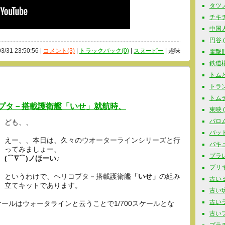
タツノコ
チキチ
中国人
円谷 ( 
03/31 23:50:56 |
コメント(3)
|
トラックバック(0)
|
スヌーピー
| 趣味
電撃!!
鉄道模型
トムと
トラン
トムテ 
リコプタ－搭載護衛艦「いせ」就航時、
東映 ( 
バロム
ども、、
バットマ
えー、、本日は、久々のウオーターラインシリーズと行
バキュ
ってみましょー、
プラレー
(⌒∇⌒)ノほーい♪
ブリキ玩
というわけで、ヘリコプタ－搭載護衛艦
「いせ」
の組み
古いミ
立てキットであります。
古い玩具
古いラジ
ールはウォータラインと云うことで1/700スケールとな
古いプラ