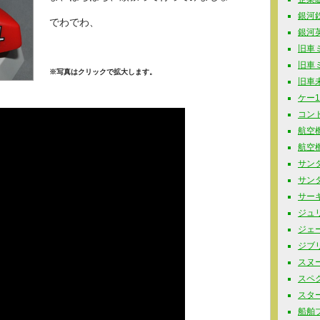
銀河鉄道
でわでわ、
銀河英
旧車ミニ
旧車ミニ
※写真はクリックで拡大します。
旧車未
ケー10
コンド
航空機
航空機
サンダ
サンタ
サーキ
ジュリ
ジェー
ジブリ 
スヌーピ
スペク
スター
船舶プラ