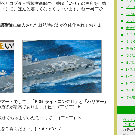
プラモ
型ヘリコプタ－搭載護衛艦の二番艦
「いせ」
の勇姿を、繊
プロモ
りまして、ほんと嬉しくなってしまいますよねー
w(￣◇
ペネロ
マッハG
4護衛隊
に編入された就航時の姿が立体化されておりま
未来少
ミニミ
ミリタリ
洋画 ( 
ラジコ
ルパン三
レスト
レコード
レゴブロ
MOTOR
その他
ジアートでして、
「F-35 ライトニングⅡ」
と
「ハリアー」
の勇姿が最高でありますよねー
（￣▽￣）ｂ
載せてちゃまずいだろーって、
（￣＾￣）ｂ
ウシくん
r 24K P
真をご覧ください、
( ・∀・)つﾄﾞｿﾞ
カテゴ
定）