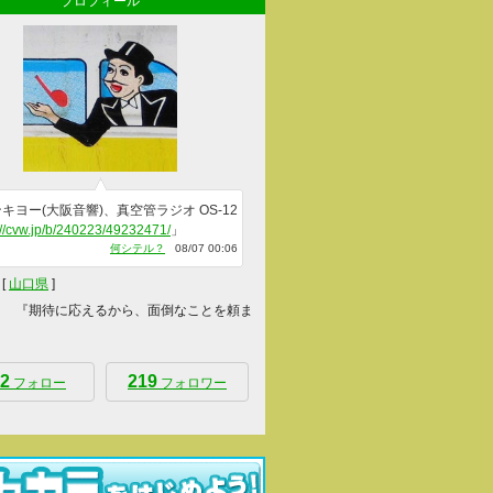
プロフィール
キヨー(大阪音響)、真空管ラジオ OS-12
://cvw.jp/b/240223/49232471/
」
何シテル？
08/07 00:06
[
山口県
]
 『期待に応えるから、面倒なことを頼ま
2
219
フォロー
フォロワー