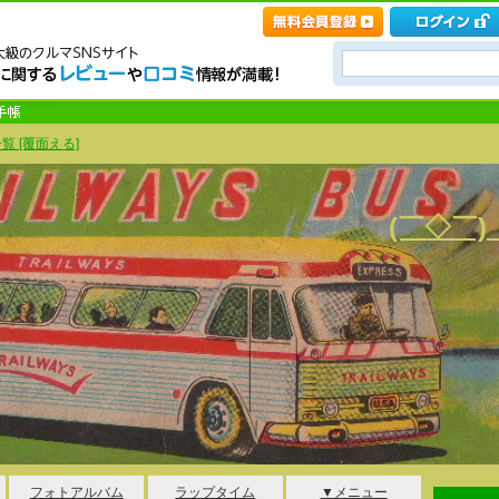
覧 [覆面える]
(￣◇￣
フォトアルバム
ラップタイム
▼メニュー