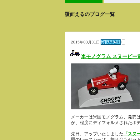
覆面えるのブログ一覧
2015年03月31日
米モノグラム スヌーピー
メーカーは米国モノグラム、発売は
が、程度にディフォルメされたボ
先日、アップいたしました
「スヌ
回のレースカーは、飾り台もセッ