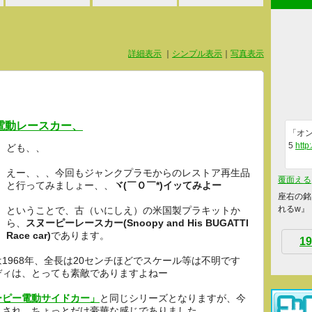
詳細表示
｜
シンプル表示
｜
写真表示
電動レースカー、
「オン
5
http
ども、、
えー、、、今回もジャンクプラモからのレストア再生品
覆面える
と行ってみましょー、、
ヾ(￣Ｏ￣*)イッてみよー
座右の銘
れるw』
ということで、古（いにしえ）の米国製プラキットか
ら、
スヌーピーレースカー(Snoopy and His BUGATTI
Race car)
であります。
19
1968年、全長は20センチほどでスケール等は不明です
ディは、とっても素敵でありますよねー
ーピー電動サイドカー」
と同じシリーズとなりますが、今
トされ、ちょっとだけ豪華な感じでありました。