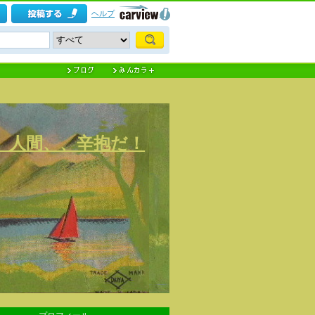
ヘルプ
) 人間、、辛抱だ！