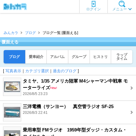
ログイン
メニュー
みんカラ
ブログ
ブログ一覧 [覆面える]
覆面える
ラップ
ブログ
愛車紹介
アルバム
グループ
ヒストリ
タイム
[
写真表示
｜
カテゴリ選択
｜
過去のブログ
]
タミヤ、1/35 アメリカ陸軍 M4シャーマン中戦車 モ
ーターライズ
2026/8/5 23:23
三洋電機（サンヨー） 真空管ラジオ SF-25
2026/8/3 22:41
乗用車型 FMラジオ 1959年型ダッジ・カスタム・