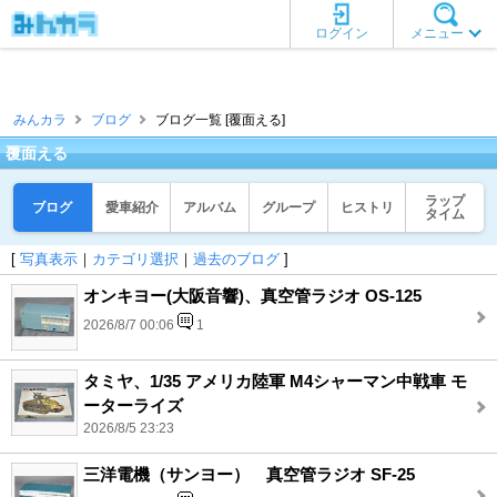
ログイン
メニュー
みんカラ
ブログ
ブログ一覧 [覆面える]
覆面える
ラップ
ブログ
愛車紹介
アルバム
グループ
ヒストリ
タイム
[
写真表示
｜
カテゴリ選択
｜
過去のブログ
]
オンキヨー(大阪音響)、真空管ラジオ OS-125
2026/8/7 00:06
1
タミヤ、1/35 アメリカ陸軍 M4シャーマン中戦車 モ
ーターライズ
2026/8/5 23:23
三洋電機（サンヨー） 真空管ラジオ SF-25