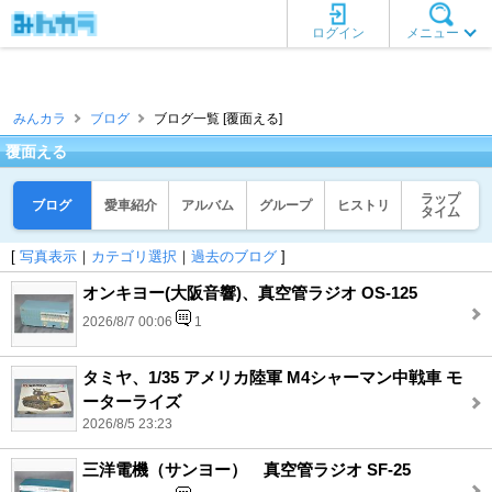
ログイン
メニュー
みんカラ
ブログ
ブログ一覧 [覆面える]
覆面える
ラップ
ブログ
愛車紹介
アルバム
グループ
ヒストリ
タイム
[
写真表示
｜
カテゴリ選択
｜
過去のブログ
]
オンキヨー(大阪音響)、真空管ラジオ OS-125
2026/8/7 00:06
1
タミヤ、1/35 アメリカ陸軍 M4シャーマン中戦車 モ
ーターライズ
2026/8/5 23:23
三洋電機（サンヨー） 真空管ラジオ SF-25