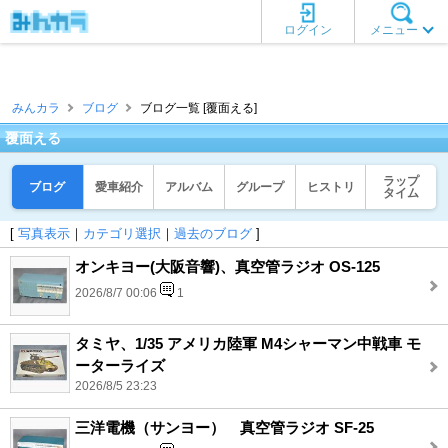
ログイン
メニュー
みんカラ
ブログ
ブログ一覧 [覆面える]
覆面える
ラップ
ブログ
愛車紹介
アルバム
グループ
ヒストリ
タイム
[
写真表示
｜
カテゴリ選択
｜
過去のブログ
]
オンキヨー(大阪音響)、真空管ラジオ OS-125
2026/8/7 00:06
1
タミヤ、1/35 アメリカ陸軍 M4シャーマン中戦車 モ
ーターライズ
2026/8/5 23:23
三洋電機（サンヨー） 真空管ラジオ SF-25