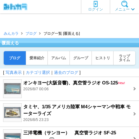
ログイン
メニュー
みんカラ
ブログ
ブログ一覧 [覆面える]
覆面える
ラップ
ブログ
愛車紹介
アルバム
グループ
ヒストリ
タイム
[
写真表示
｜
カテゴリ選択
｜
過去のブログ
]
オンキヨー(大阪音響)、真空管ラジオ OS-125
2026/8/7 00:06
タミヤ、1/35 アメリカ陸軍 M4シャーマン中戦車 モ
ーターライズ
2026/8/5 23:23
三洋電機（サンヨー） 真空管ラジオ SF-25