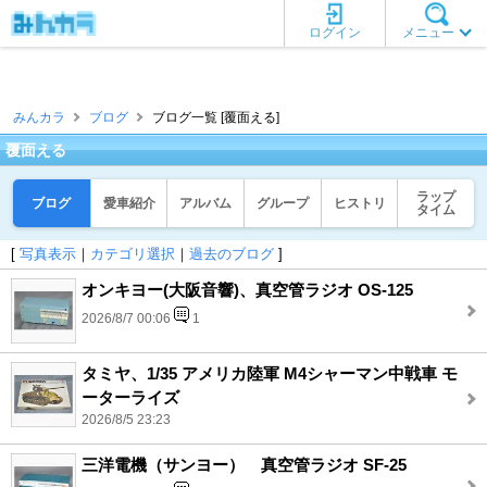
ログイン
メニュー
みんカラ
ブログ
ブログ一覧 [覆面える]
覆面える
ラップ
ブログ
愛車紹介
アルバム
グループ
ヒストリ
タイム
[
写真表示
｜
カテゴリ選択
｜
過去のブログ
]
オンキヨー(大阪音響)、真空管ラジオ OS-125
2026/8/7 00:06
1
タミヤ、1/35 アメリカ陸軍 M4シャーマン中戦車 モ
ーターライズ
2026/8/5 23:23
三洋電機（サンヨー） 真空管ラジオ SF-25