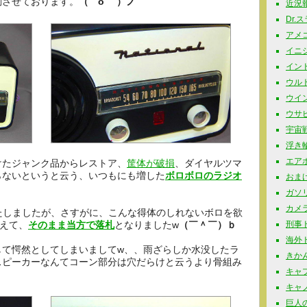
動させております。
（￣o￣ ）ノ
近況報告
Dr.
アメコミ
イニシャ
インド玩
ウルト
ウイン
ウサビッ
宇宙戦
浮き輪 
エアポ
けたジャンク品からレストア、
筐体が破損
、ダイヤルツマ
らないというと云う、いつもにも増した
ボロボロのラジオ
おまけ 
ガソリ
カメラ
たしましたが、さすがに、こんな得体のしれないボロを欲
えて、
そのまま当方で落札
となりましたw
（￣＾￣）ｂ
刑事ドラ
海外ドラ
して愕然としてしまいましてw、、雨ざらしか水没したラ
きかん
スピーカーなんてコーン部分は穴だらけと云うより骨組み
キャプ
キャノ
巨人の星