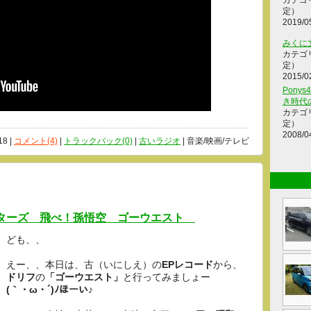
カテゴ
定）
2019/0
みくに
カテゴ
定）
2015/0
Ponys
き時代
カテゴ
定）
2008/0
18 |
コメント(4)
|
トラックバック(0)
|
古いラジオ
| 音楽/映画/テレビ
フターズ 飛べ！孫悟空 ゴーウエスト
ども、、
えー、、本日は、古（いにしえ）の
EPレコード
から、
ドリフ
の
「ゴーウエスト」
と行ってみましょー
(｀・ω・´)ﾉほーい♪