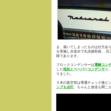
ま、届いてしまったものは仕方あ
を実施し水道水で丸洗後乾燥、 呉
除であります。
ブロックコンデンサーは
電解コンデ
した
抵抗とペーパーコンデンサー
りました。
５本の真空管は導通チェック後ピ
ンプも点灯
、ちゃんと放送も聞こ