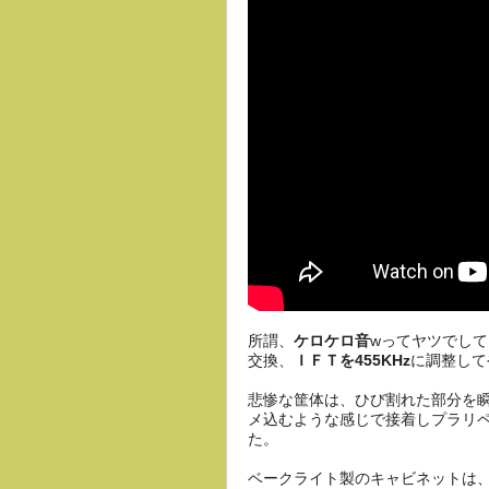
所謂、
ケロケロ音
wってヤツでし
交換、
ＩＦＴを455KHz
に調整して
悲惨な筐体は、ひび割れた部分を瞬
メ込むような感じで接着しプラリ
た。
ベークライト製のキャビネットは