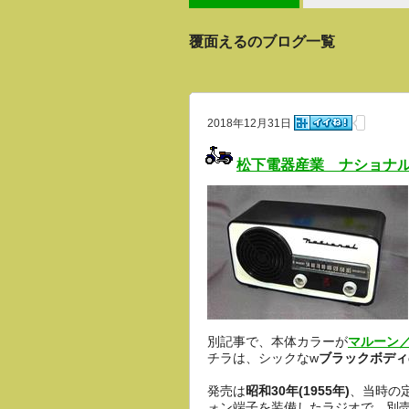
覆面えるのブログ一覧
2018年12月31日
松下電器産業 ナショナル 
別記事で、本体カラーが
マルーン
チラは、シックなw
ブラックボディ
発売は
昭和30年(1955年)
、当時の
ォン端子を装備したラジオで、別