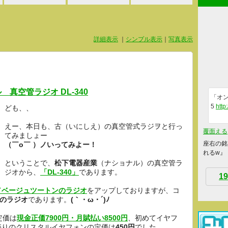
詳細表示
｜
シンプル表示
｜
写真表示
真空管ラジオ DL-340
「オン
5
http
ども、、
えー、本日も、古（いにしえ）の真空管式ラジヲと行っ
覆面える
てみましょー
座右の銘
（￣o￣ ）ノいってみよー！
れるw』
ということで、
松下電器産業
（ナショナル）の真空管ラ
ジオから、
「DL-340」
であります。
19
／ベージュツートンのラジオ
をアップしておりますが、コ
のラジオ
であります。
(｀・ω・´)ﾉ
定価は
現金正価7900円・月賦払い8500円
、初めてイヤフ
売りのクリスタルイヤフォンの定価は
450円
でした。