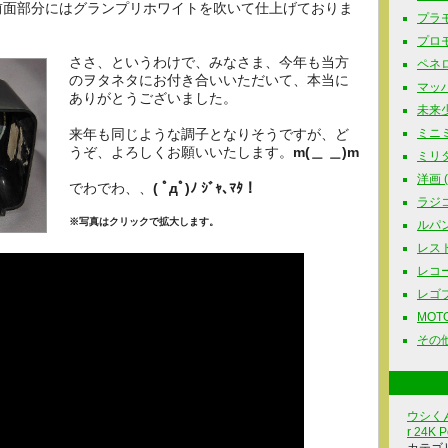
前面部分にはグランプリホワイトを吹いて仕上げておりま
プラモ
プロモ
ささ、というわけで、みなさま、今年も当方
ペネロ
のヲタネタにお付き合いいただいて、本当に
マッハG
ありがとうございました。
未来少
来年も同じような調子となりそうですが、ど
ミニミ
うぞ、よろしくお願いいたします。
m(＿ ＿)m
ミリタリ
洋画 ( 
でわでわ、、
( ﾟдﾟ)ﾉ ｼﾞｬ､ﾏﾀ！
ラジコ
※写真はクリックで拡大します。
ルパン三
レスト
レコード
レゴブロ
MOTOR
その他
ウシくん
r 24K P