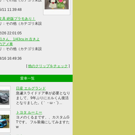
リ：その他（カテゴリ未設
5/11 11:39:48
文具 絶版プラモあり！
リ：その他（カテゴリ未設
2/26 22:01:05
41さん、1/43cu.in.古きよ
のアメ車
リ：その他（カテゴリ未設
4/16 16:49:36
[
他のクリップをチェック
]
愛車一覧
日産 エルグランド
急遽スライドドア車が必要となり
まして、9年ぶりにエルくん復活
となりました。(｀・ω・´) ...
トヨタ ルーミー
ヨメのくるまです、、カスタムG
Tです。 フル装備にしてみますた
w