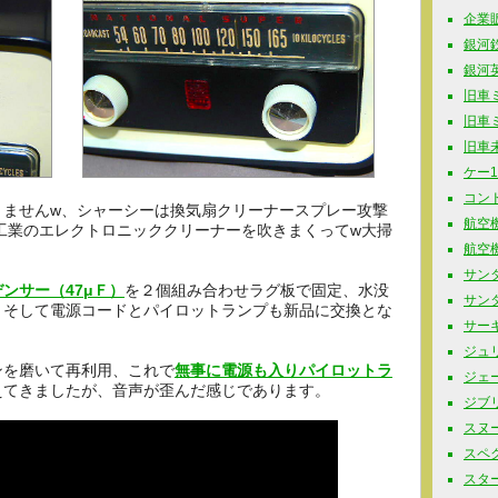
企業販促
銀河鉄道
銀河英
旧車ミニ
旧車ミニ
旧車未
ケー10
コンド
りませんw、シャーシーは換気扇クリーナースプレー攻撃
航空機
工業のエレクトロニッククリーナーを吹きまくってw大掃
航空機
サンダ
ンサー（47μＦ）
を２個組み合わせラグ板で固定、水没
サンタ
、そして電源コードとパイロットランプも新品に交換とな
サーキ
ジュリ
ンを磨いて再利用、これで
無事に電源も入りパイロットラ
ジェー
えてきましたが、音声が歪んだ感じであります。
ジブリ 
スヌーピ
スペク
スター