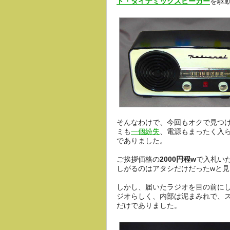
ト・ダイナミックスピーカー
を駆
そんなわけで、今回もオクで見つ
ミも
一個紛失
、電源もまったく入
でありました。
ご挨拶価格の
2000円程w
で入札い
しがるのはアタシだけだったwと見
しかし、届いたラジオを目の前に
ジオらしく、内部は泥まみれで、
だけでありました。