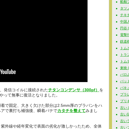
船舶プラ
タツノコ
チキチ
中国人
円谷 ( 
電撃!!
鉄道模型
トムと
トラン
トムテ 
東映 ( 
バロム
バットマ
バキュ
て、発信コイルに接続された
チタンコンデンサ（300pf）
を
プラレー
やって無事に復活となりました。
ブリキ玩
着で固定、大きく欠けた部分は2.5mm厚のブラバンをハ
古いミ
ペアで裏打ち補強後、瞬着パテで
カタチを整えて
みまし
古い玩具
古いラジ
、紫外線や経年変化で表面の劣化が激しかったため、全体
古いプラ