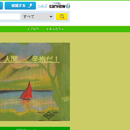
ヘルプ
) 人間、、辛抱だ！