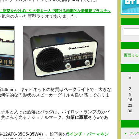
に迷惑をかけずに生の音を一人で聴ける画期的な新構想プラスチッ
う気合の入った新型ラジオでありました。
覆面える
日
2
×幅135mm、キャビネットの材質は
ベークライト
で、大きな
9
幾何学的な円形状のスピーカーグリルも良い感じでありま
16
23
30
ョナルと入った洒落たバッジは、パイロットランプのカバ
と共に赤く光るナショナルマーク、
無暗に豪華そう
wであ
クルマ関
-12AT6-35C5-35W4）
、松下製の
5インチ・パーマネン