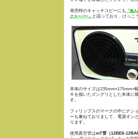
発売時のキャッチコピーにも
「他人
と謡っており、けっこ
クスーパー」
本体のサイズは235mm×175mm
Ｒを描いたズングリとした本体に
す。
フィリップスのマークの中にナシ
ーも兼ねておりまして、電源オン
ります。
使用真空管は
mT管（12BE6-12BA6