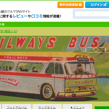
覧 [覆面える]
(￣◇￣
フォトアルバム
ラップタイム
▼メニュー