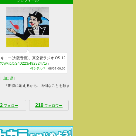
プロフィール
キヨー(大阪音響)、真空管ラジオ OS-12
://cvw.jp/b/240223/49232471/
」
何シテル？
08/07 00:06
[
山口県
]
 『期待に応えるから、面倒なことを頼ま
2
219
フォロー
フォロワー