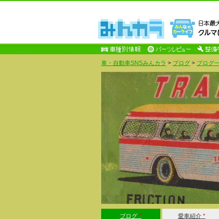
車・自動車SNSみんカラ
>
ブログ
>
ブログ一
ブログ
*
愛車紹介
*