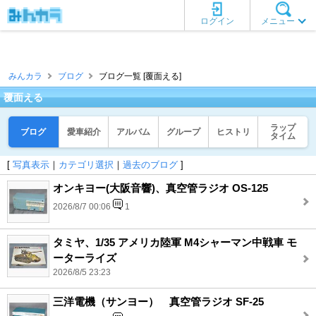
ログイン
メニュー
みんカラ
ブログ
ブログ一覧 [覆面える]
覆面える
ラップ
ブログ
愛車紹介
アルバム
グループ
ヒストリ
タイム
[
写真表示
｜
カテゴリ選択
｜
過去のブログ
]
オンキヨー(大阪音響)、真空管ラジオ OS-125
2026/8/7 00:06
1
タミヤ、1/35 アメリカ陸軍 M4シャーマン中戦車 モ
ーターライズ
2026/8/5 23:23
三洋電機（サンヨー） 真空管ラジオ SF-25