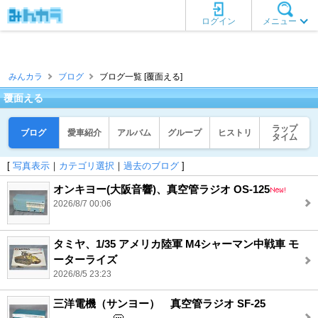
ログイン
メニュー
みんカラ
ブログ
ブログ一覧 [覆面える]
覆面える
ラップ
ブログ
愛車紹介
アルバム
グループ
ヒストリ
タイム
[
写真表示
｜
カテゴリ選択
｜
過去のブログ
]
オンキヨー(大阪音響)、真空管ラジオ OS-125
2026/8/7 00:06
タミヤ、1/35 アメリカ陸軍 M4シャーマン中戦車 モ
ーターライズ
2026/8/5 23:23
三洋電機（サンヨー） 真空管ラジオ SF-25