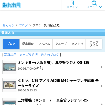
ログイン
メニュー
みんカラ
ブログ
ブログ一覧 [覆面える]
覆面える
ラップ
ブログ
愛車紹介
アルバム
グループ
ヒストリ
タイム
[
写真表示
｜
カテゴリ選択
｜
過去のブログ
]
オンキヨー(大阪音響)、真空管ラジオ OS-125
2026/8/7 00:06
1
タミヤ、1/35 アメリカ陸軍 M4シャーマン中戦車 モ
ーターライズ
2026/8/5 23:23
三洋電機（サンヨー） 真空管ラジオ SF-25