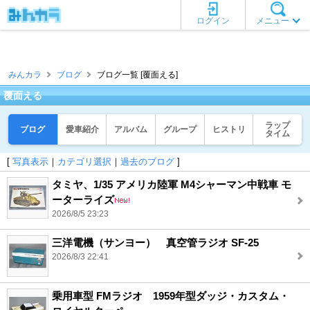
ログイン
メニュー
みんカラ
ブログ
ブログ一覧 [覆面える]
覆面える
ラップ
ブログ
愛車紹介
アルバム
グループ
ヒストリ
タイム
[
写真表示
｜
カテゴリ選択
｜
過去のブログ
]
タミヤ、1/35 アメリカ陸軍 M4シャーマン中戦車 モ
ーターライズ
2026/8/5 23:23
三洋電機（サンヨー） 真空管ラジオ SF-25
2026/8/3 22:41
乗用車型 FMラジオ 1959年型ダッジ・カスタム・