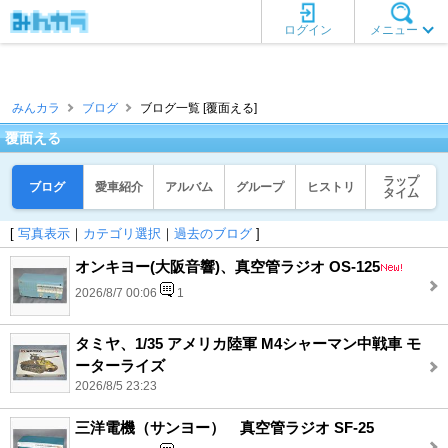
ログイン
メニュー
みんカラ
ブログ
ブログ一覧 [覆面える]
覆面える
ラップ
ブログ
愛車紹介
アルバム
グループ
ヒストリ
タイム
[
写真表示
｜
カテゴリ選択
｜
過去のブログ
]
オンキヨー(大阪音響)、真空管ラジオ OS-125
2026/8/7 00:06
1
タミヤ、1/35 アメリカ陸軍 M4シャーマン中戦車 モ
ーターライズ
2026/8/5 23:23
三洋電機（サンヨー） 真空管ラジオ SF-25