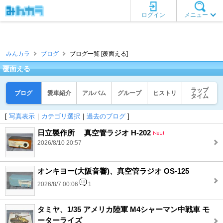
ログイン
メニュー
みんカラ
ブログ
ブログ一覧 [覆面える]
覆面える
ラップ
ブログ
愛車紹介
アルバム
グループ
ヒストリ
タイム
[
写真表示
｜
カテゴリ選択
｜
過去のブログ
]
日立製作所 真空管ラジオ H-202
2026/8/10 20:57
オンキヨー(大阪音響)、真空管ラジオ OS-125
2026/8/7 00:06
1
タミヤ、1/35 アメリカ陸軍 M4シャーマン中戦車 モ
ーターライズ