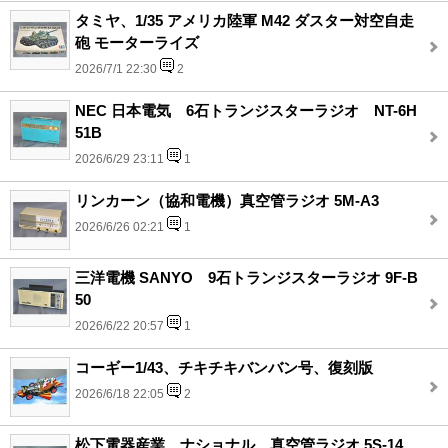
タミヤ、1/35 アメリカ陸軍 M42 ダスター対空自走
砲 モーターライズ
2026/7/1 22:30
2
NEC 日本電気 6石トランジスターラジオ NT-6H
51B
2026/6/29 23:11
1
リンカーン（協和電機）真空管ラジオ 5M-A3
2026/6/26 02:21
1
三洋電機 SANYO 9石トランジスターラジオ 9F-B
50
2026/6/22 20:57
1
コーギー1/43、チキチキバンバン号、復刻版
2026/6/18 22:05
2
松下電器産業 ナショナル 真空管ラジオ 5S-14