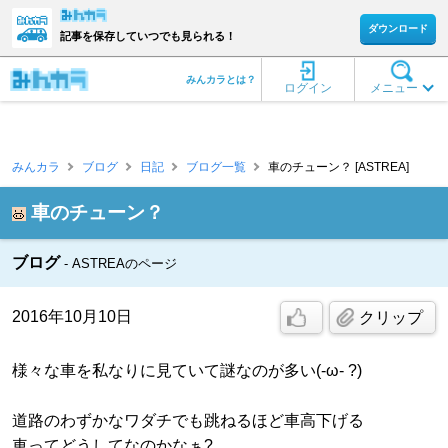
ダウンロード
記事を保存していつでも見られる！
みんカラとは？
ログイン
メニュー
みんカラ
ブログ
日記
ブログ一覧
車のチューン？ [ASTREA]
車のチューン？
ブログ
ASTREAのページ
2016年10月10日
クリップ
様々な車を私なりに見ていて謎なのが多い(-ω- ?)
道路のわずかなワダチでも跳ねるほど車高下げる
車ってどうしてなのかなぁ?