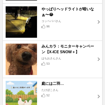
やっぱりヘッドライトが暗いな
ぁ〜😂
コッペパパさん
96
みんカラ：モニターキャンペー
ン【X-ICE SNOW＋】
はちおさんさん
53
庭には二羽…
たけぼこさん
52