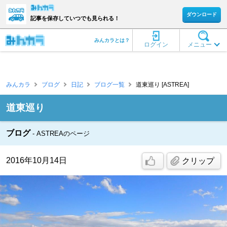
ダウンロード
記事を保存していつでも見られる！
みんカラとは？
ログイン
メニュー
みんカラ
ブログ
日記
ブログ一覧
道東巡り [ASTREA]
道東巡り
ブログ
ASTREAのページ
2016年10月14日
クリップ