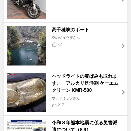
高千穂峡のボート
空のジュウザさん
47
ヘッドライトの黄ばみも取れま
す。 アルカリ洗浄剤 ケーエム
クリーン KMR-500
ウッドミッツさん
217
令和８年熊本地震に係る災害派
遣について（8.9）