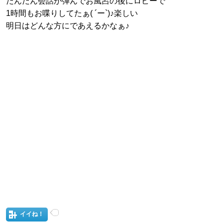
だんだん会話が弾んでお風呂の後にロビーで
1時間もお喋りしてたぁ( ´ー`)♪楽しい
明日はどんな方にであえるかなぁ♪
イイね！