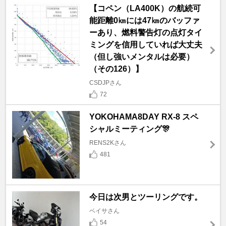
【コペン（LA400K）の航続可
能距離0㎞には47㎞のバッファ
ーあり、燃料警告灯の点灯タイ
ミングを信用していれば大丈夫
（但し強いメンタルは必要）
（その126）】
CSDJPさん
72
YOKOHAMA8DAY RX-8 スペ
シャルミーティング🎊
RENS2Kさん
481
今日は次男とツーリングです。
ベイサさん
54