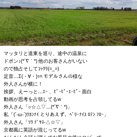
マッタリと道東を巡り、途中の温泉に
ドボン♪(*´∇｀*) 他のお客さんがいない
ので独占そしてｺｯｸﾘ(=_=)
足音…Σ(・∀・)ｯﾊ モデルさんの様な
外人さんが横に！
挨拶、えーっと…ｴｰ 、ﾋﾟｰﾋﾟｰｴｰﾋﾟｰ 面白
動画が思考を占領してるw
外人さん「○☆△▽…(*´∇｀*)」
私「(´-ω-`)ﾜｶﾝﾅｲ とりあえず、ﾍﾞﾘｰﾅｲｽ ﾛﾃﾝ ﾌﾛｰ」
外人さん「ｿｳ ﾃﾞﾔｽ-△☆▽」
京都風に英語が混じってるw