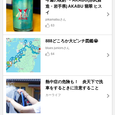
今週の晩酌 〜 AKABU(赤武酒
造・岩手県) AKABU 翡翠 ヒス
イ
pikamatsuさん
63
888どころか大ピンチ図鑑😭
blues juniorsさん
64
熱中症の危険も！ 炎天下で洗
車をするときに注意すること
カーライフ