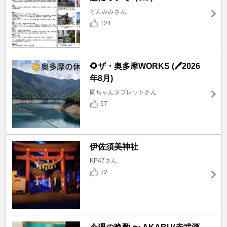
どんみみさん
124
🌻ザ・奥多摩WORKS (🖊️2026
年8月)
岡ちゃんタブレットさん
57
伊佐須美神社
KP47さん
72