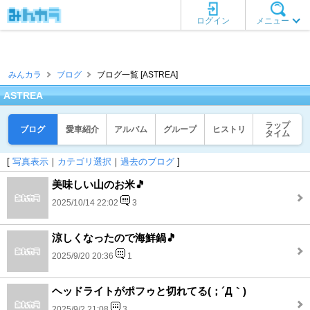
ログイン
メニュー
みんカラ
ブログ
ブログ一覧 [ASTREA]
ASTREA
ラップ
ブログ
愛車紹介
アルバム
グループ
ヒストリ
タイム
[
写真表示
｜
カテゴリ選択
｜
過去のブログ
]
美味しい山のお米🎵
2025/10/14 22:02
3
涼しくなったので海鮮鍋🎵
2025/9/20 20:36
1
ヘッドライトがポフゥと切れてる(；´Д｀)
2025/9/2 21:08
3