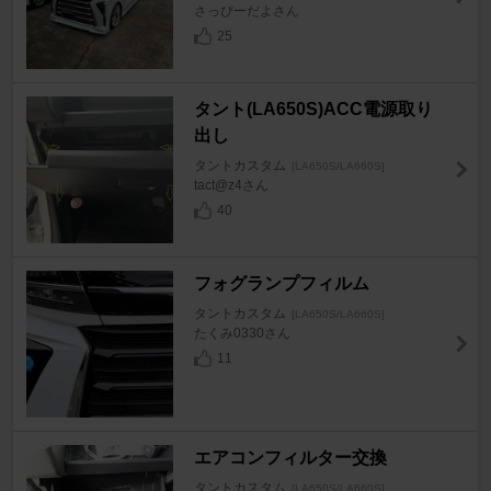
さっぴーだよさん
25
タント(LA650S)ACC電源取り
出し
タントカスタム
[LA650S/LA660S]
tact@z4さん
40
フォグランプフィルム
タントカスタム
[LA650S/LA660S]
たくみ0330さん
11
エアコンフィルター交換
タントカスタム
[LA650S/LA660S]