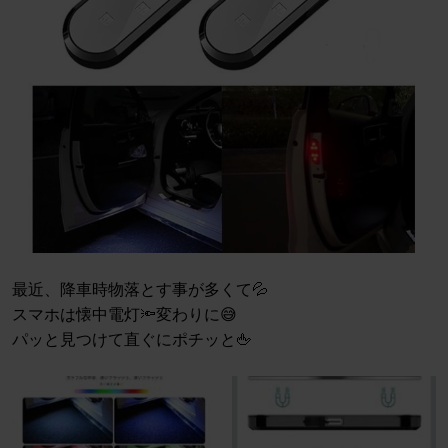
最近、降車時物落とす事が多くて💦
スマホは懐中電灯🔦変わりに😅
パッと見つけて直ぐにポチッと🖕