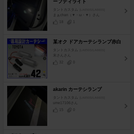
ーフティライト
タントカスタム
[LA650S/LA660S]
まぁchan（▼・ω・▼）さん
18
1
某オク ドアカーテシランプ赤白
タントカスタム
[LA650S/LA660S]
末さんさん
32
0
akarin カーテシランプ
タントカスタム
[LA650S/LA660S]
ume17106さん
15
0