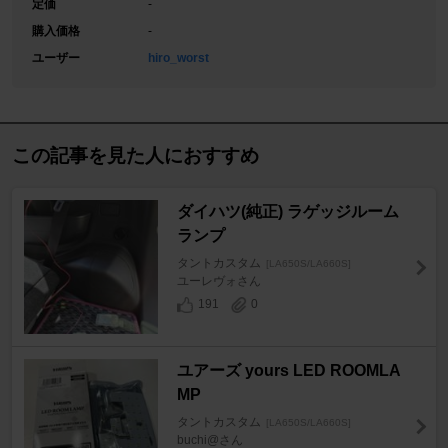
定価
-
購入価格
-
ユーザー
hiro_worst
この記事を見た人におすすめ
ダイハツ(純正) ラゲッジルーム
ランプ
タントカスタム
[LA650S/LA660S]
ユーレヴォさん
191
0
ユアーズ yours LED ROOMLA
MP
タントカスタム
[LA650S/LA660S]
buchi@さん