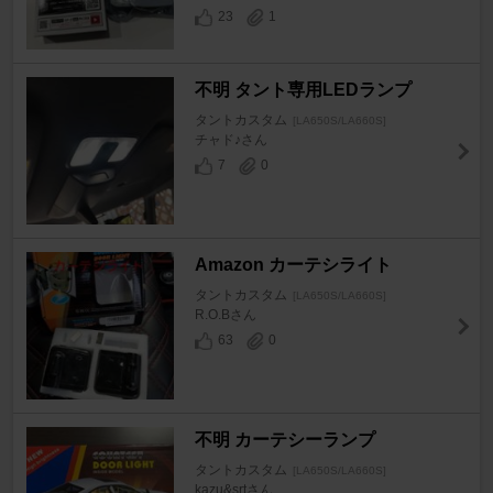
23
1
不明 タント専用LEDランプ
タントカスタム
[LA650S/LA660S]
チャド♪さん
7
0
Amazon カーテシライト
タントカスタム
[LA650S/LA660S]
R.O.Bさん
63
0
不明 カーテシーランプ
タントカスタム
[LA650S/LA660S]
kazu&srtさん