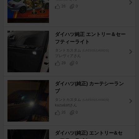
26
0
ダイハツ純正 エントリー＆セー
フティーライト
タントカスタム
[LA650S/LA660S]
プレヴィアさん
28
0
ダイハツ(純正) カーテシーラン
プ
タントカスタム
[LA650S/LA660S]
kazu&srtさん
26
0
ダイハツ(純正) エントリー&セ