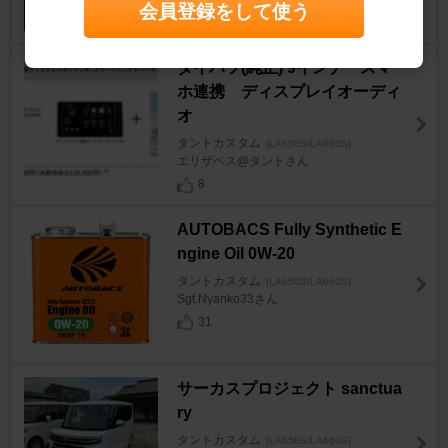
会員登録をして使う
ダイハツ(純正) 9インチ スマ
ホ連携 ディスプレイオーディ
オ
タントカスタム
[LA650S/LA660S]
エリザベス@タントさん
8
AUTOBACS Fully Synthetic E
ngine Oil 0W-20
タントカスタム
[LA650S/LA660S]
Sgt.Nyanko33さん
31
サーカスプロジェクト sanctua
ry
タントカスタム
[LA650S/LA660S]