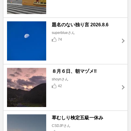
題名のない独り言 2026.8.6
superblueさん
74
８月６日、朝マヅメ‼️
shoynさん
42
草むしり検定五級一休み
CSDJPさん