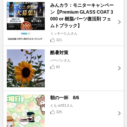
みんカラ：モニターキャンペー
ン【Premium GLASS COAT 3
000 or 樹脂パーツ復活剤 フェ
ムトブラック】
ミッキーたんさん
321
酷暑対策
バーバンさん
82
朝の一杯 8/6
とも ucf31さん
325