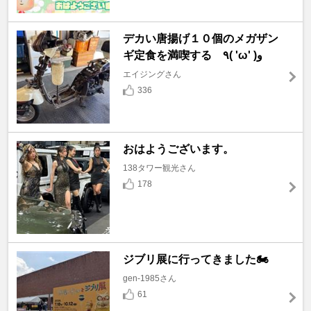
デカい唐揚げ１０個のメガザン
ギ定食を満喫する ٩( 'ω' )و
エイジングさん
336
おはようございます。
138タワー観光さん
178
ジブリ展に行ってきました🏍️
gen-1985さん
61