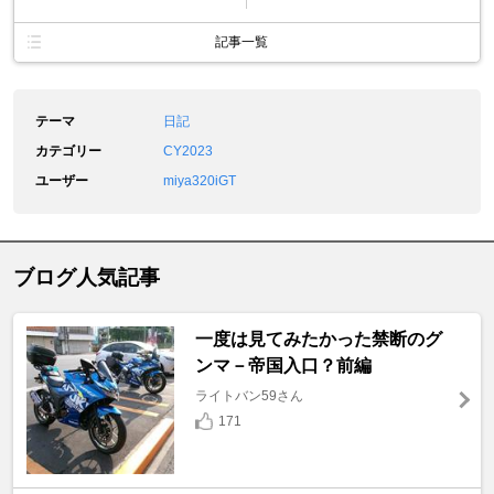
記事一覧
テーマ
日記
カテゴリー
CY2023
ユーザー
miya320iGT
ブログ人気記事
一度は見てみたかった禁断のグ
ンマ－帝国入口？前編
ライトバン59さん
171