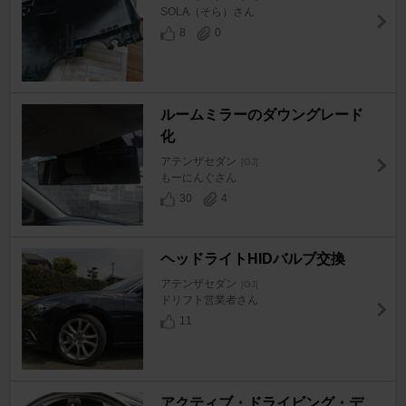
SOLA（そら）さん
8
0
ルームミラーのダウングレード
化
アテンザセダン
[GJ]
もーにんぐさん
30
4
ヘッドライトHIDバルブ交換
アテンザセダン
[GJ]
ドリフト営業者さん
11
アクティブ・ドライビング・デ