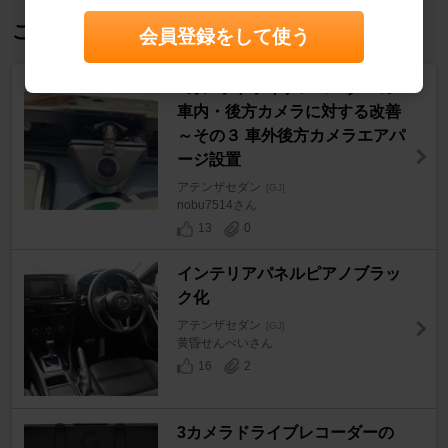
この記事を見た人におすすめ
会員登録をして使う
3カメラドライブレコーダーの
車内・後方カメラに対する改善
～その３ 車外後方カメラエアパ
ージ設置
アテンザセダン
[GJ]
nobu7514さん
13
0
インテリアパネルピアノブラッ
ク化
アテンザセダン
[GJ]
黄昏せんべいさん
16
2
3カメラドライブレコーダーの