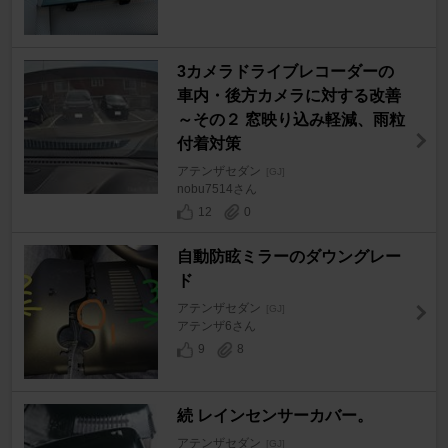
3カメラドライブレコーダーの
車内・後方カメラに対する改善
～その２ 窓映り込み軽減、雨粒
付着対策
アテンザセダン
[GJ]
nobu7514さん
12
0
自動防眩ミラーのダウングレー
ド
アテンザセダン
[GJ]
アテンザ6さん
9
8
続 レインセンサーカバー。
アテンザセダン
[GJ]