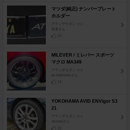
マツダ(純正) ナンバープレート
ホルダー
アテンザセダン
[GJ]
冠者さん
10
MILEVER / ミレバー スポーツ
マクロ MA349
アテンザセダン
[GJ]
yu-ki@mintoさん
14
YOKOHAMA AVID ENVigor S3
21
アテンザセダン
[GJ]
otonasiさん
10