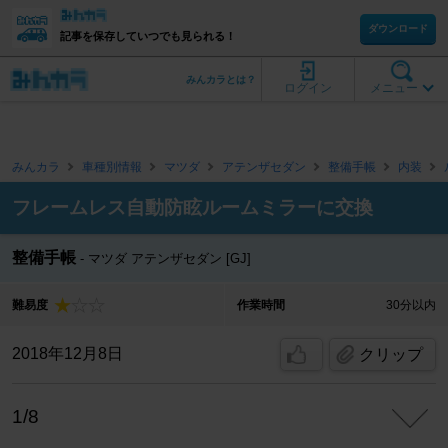
ダウンロード
記事を保存していつでも見られる！
みんカラとは？
ログイン
メニュー
みんカラ
車種別情報
マツダ
アテンザセダン
整備手帳
内装
フレームレス自動防眩ルームミラーに交換
整備手帳
マツダ アテンザセダン [GJ]
難易度
作業時間
30分以内
2018年12月8日
クリップ
1/8