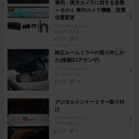
車内・後方カメラに対する改善
～その１ 車内カメラ機種、設置
位置変更
アテンザセダン
[GJ]
nobu7514さん
11
0
純正ルームミラーの取り外しか
た(後期GJアテンザ)
アテンザセダン
[GJ]
もーにんぐさん
39
11
デジタルインナーミラー取り付
け
アテンザセダン
[GJ]
アテンザ6さん
21
6