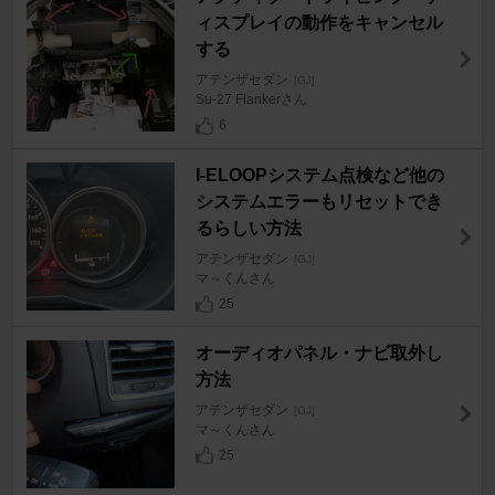
ィスプレイの動作をキャンセル
する
アテンザセダン
[GJ]
Su-27 Flankerさん
6
I-ELOOPシステム点検など他の
システムエラーもリセットでき
るらしい方法
アテンザセダン
[GJ]
マ～くんさん
25
オーディオパネル・ナビ取外し
方法
アテンザセダン
[GJ]
マ～くんさん
25