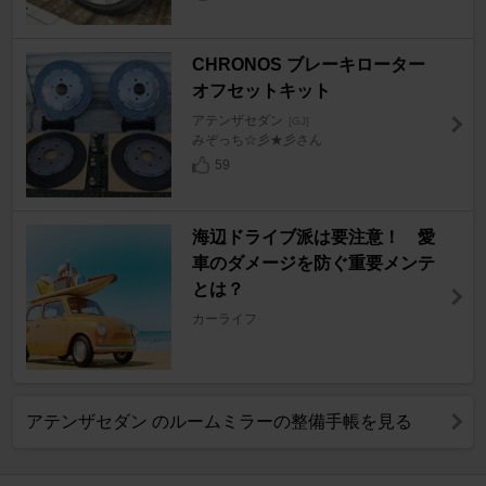
CHRONOS ブレーキローター
オフセットキット
アテンザセダン
[GJ]
みぞっち☆彡★彡さん
59
海辺ドライブ派は要注意！ 愛
車のダメージを防ぐ重要メンテ
とは？
カーライフ
アテンザセダン のルームミラーの整備手帳を見る