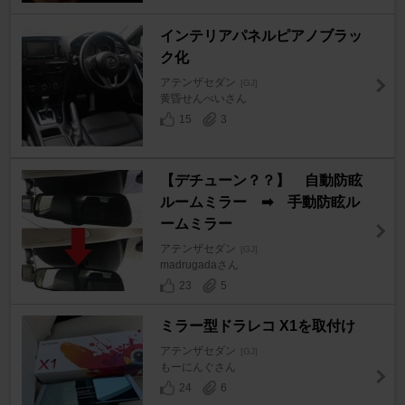
インテリアパネルピアノブラッ
ク化
アテンザセダン
[GJ]
黄昏せんべいさん
15
3
【デチューン？？】 自動防眩
ルームミラー ➡ 手動防眩ル
ームミラー
アテンザセダン
[GJ]
madrugadaさん
23
5
ミラー型ドラレコ X1を取付け
アテンザセダン
[GJ]
もーにんぐさん
24
6