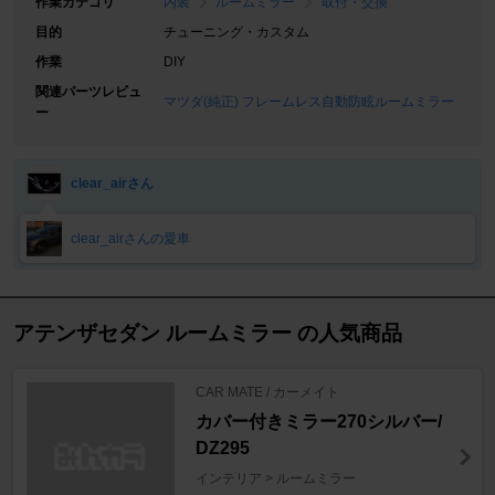
作業カテゴリ
内装
ルームミラー
取付・交換
目的
チューニング・カスタム
作業
DIY
関連パーツレビュ
マツダ(純正) フレームレス自動防眩ルームミラー
ー
clear_airさん
clear_airさんの愛車
アテンザセダン ルームミラー の人気商品
CAR MATE / カーメイト
カバー付きミラー270シルバー/
DZ295
インテリア > ルームミラー