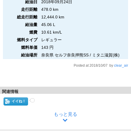
給油日
2018年09月24日
走行距離
478.0 km
総走行距離
12,444.0 km
給油量
45.06 L
燃費
10.61 km/L
燃料タイプ
レギュラー
燃料単価
143 円
給油場所
奈良県 セルフ奈良押熊SS / ミタニ滋賀(株)
Posted at 2018/10/07 by
clear_air
関連情報
イイね！
もっと見る