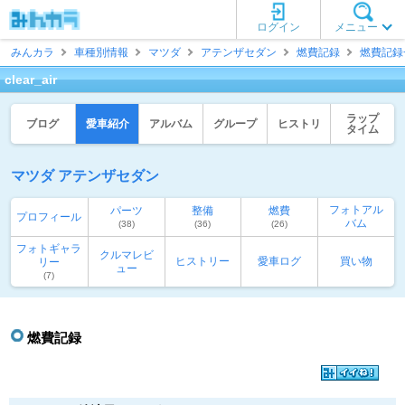
ログイン
メニュー
みんカラ
車種別情報
マツダ
アテンザセダン
燃費記録
燃費記録
clear_air
ラップ
ブログ
愛車紹介
アルバム
グループ
ヒストリ
タイム
マツダ アテンザセダン
フォトアル
パーツ
整備
燃費
プロフィール
バム
(38)
(36)
(26)
フォトギャラ
クルマレビ
ヒストリー
愛車ログ
買い物
リー
ュー
(7)
燃費記録