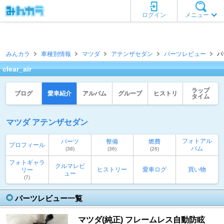
ログイン
メニュー
みんカラ
車種別情報
マツダ
アテンザセダン
パーツレビュー
パ
clear_air
ラップ
ブログ
愛車紹介
アルバム
グループ
ヒストリ
タイム
マツダ アテンザセダン
フォトアル
パーツ
整備
燃費
プロフィール
バム
(38)
(36)
(26)
フォトギャラ
クルマレビ
ヒストリー
愛車ログ
買い物
リー
ュー
(7)
パーツレビュー一覧
マツダ(純正) フレームレス自動防眩