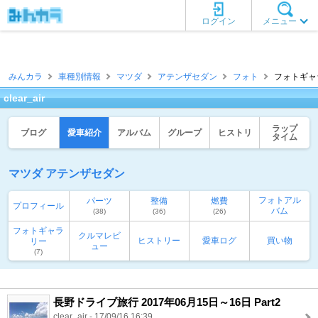
ログイン
メニュー
みんカラ
車種別情報
マツダ
アテンザセダン
フォト
フォトギャラリ
clear_air
ラップ
ブログ
愛車紹介
アルバム
グループ
ヒストリ
タイム
マツダ アテンザセダン
フォトアル
パーツ
整備
燃費
プロフィール
バム
(38)
(36)
(26)
フォトギャラ
クルマレビ
ヒストリー
愛車ログ
買い物
リー
ュー
(7)
長野ドライブ旅行 2017年06月15日～16日 Part2
clear_air - 17/09/16 16:39