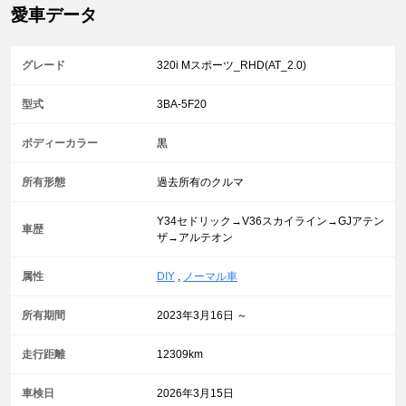
愛車データ
グレード
320i Mスポーツ_RHD(AT_2.0)
型式
3BA-5F20
ボディーカラー
黒
所有形態
過去所有のクルマ
Y34セドリック→V36スカイライン→GJアテン
車歴
ザ→アルテオン
属性
DIY
,
ノーマル車
所有期間
2023年3月16日 ～
走行距離
12309km
車検日
2026年3月15日