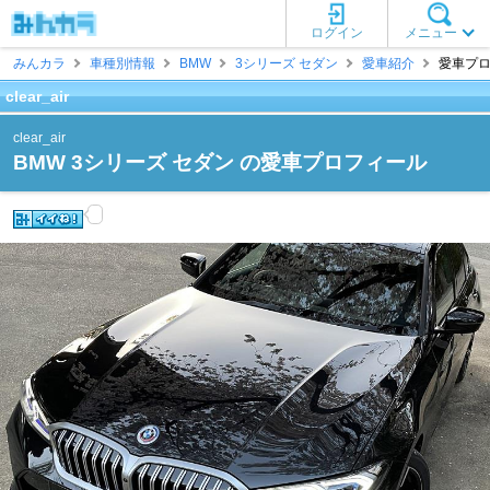
ログイン
メニュー
みんカラ
車種別情報
BMW
3シリーズ セダン
愛車紹介
愛車プロフィ
clear_air
clear_air
BMW 3シリーズ セダン の愛車プロフィール