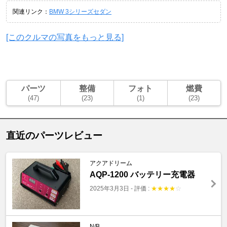
関連リンク：
BMW 3シリーズセダン
[このクルマの写真をもっと見る]
パーツ
整備
フォト
燃費
(47)
(23)
(1)
(23)
直近のパーツレビュー
アクアドリーム
AQP-1200 バッテリー充電器
2025年3月3日
-
評価 :
★
★
★
★
☆
N/B