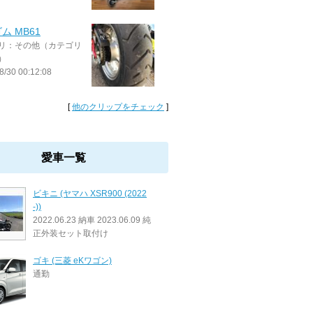
ム MB61
リ：その他（カテゴリ
）
8/30 00:12:08
[
他のクリップをチェック
]
愛車一覧
ビキニ (ヤマハ XSR900 (2022
-))
2022.06.23 納車 2023.06.09 純
正外装セット取付け
ゴキ (三菱 eKワゴン)
通勤