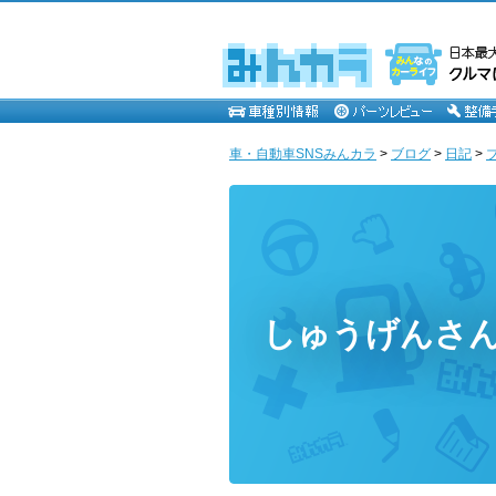
車・自動車SNSみんカラ
>
ブログ
>
日記
>
しゅうげんさ