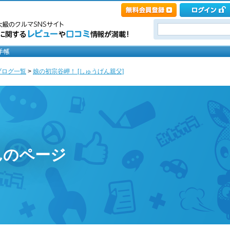
ブログ一覧
>
娘の初宗谷岬！ [しゅうげん親父]
んのページ