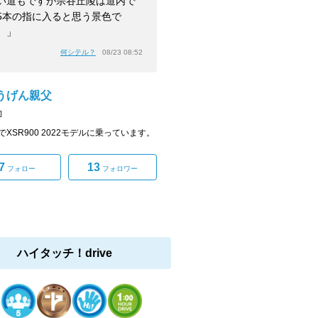
い道もですが宗谷丘陵は道内で
5本の指に入ると思う景色で
。」
何シテル？
08/23 08:52
うげん親父
]
でXSR900 2022モデルに乗っています。
7
13
フォロー
フォロワー
ハイタッチ！drive