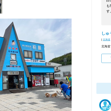
白
も
す
しゅ
[
北海道
北海道