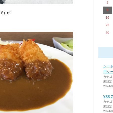
2
9
ですが
16
23
30
シート
用シ
カテゴ
未設定
2024/0
YSS 
カテゴ
未設定
2024/0