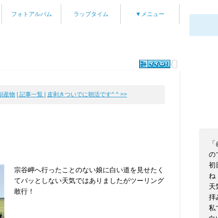
フォトアルバム
ラップタイム
▼メニュー
副産物
| 記事一覧 |
皮剥きついでに朝活です^ ^ >>
「
の
初
宗谷岬へ行ったことのない娘に白い道を見せたく
ね
てパッとしない天気ではありましたがツーリング
天
敢行！
拝
私