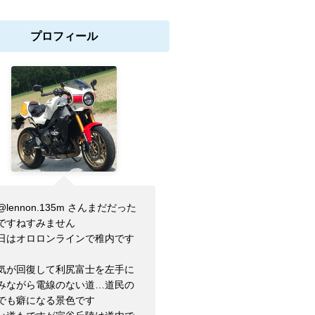
プロフィール
@lennon.135m さんまだだった
ですねすみません
日はオロロンラインで稚内です
気が回復して利尻富士を左手に
みながら電線のない道…道民の
でも癖になる景色です