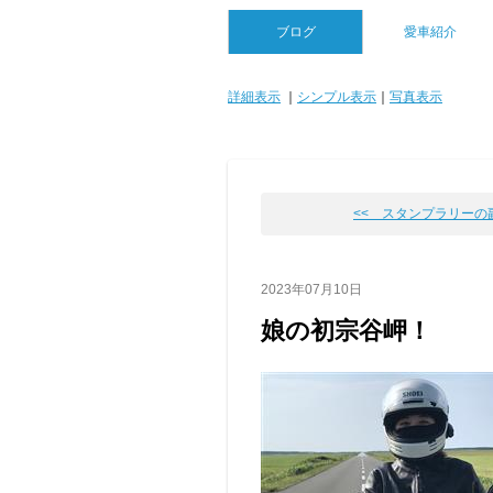
ブログ
愛車紹介
詳細表示
｜
シンプル表示
｜
写真表示
<< スタンプラリーの
2023年07月10日
娘の初宗谷岬！