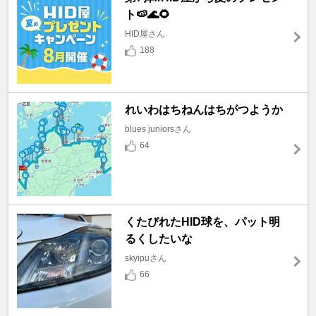
ト🍉🌊🌻
HID屋さん
188
れいわはちねんはちがつようか
blues juniorsさん
64
くたびれたHID球を、パット明
るくしたいな
skyipuさん
66