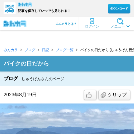
ダウンロード
記事を保存していつでも見られる！
みんカラとは？
ログイン
メニュー
みんカラ
ブログ
日記
ブログ一覧
バイクの日だから [しゅうげん親父
バイクの日だから
ブログ
しゅうげんさんのページ
2023年8月19日
クリップ