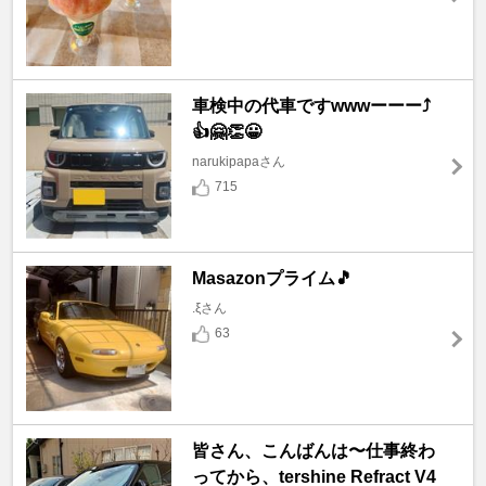
車検中の代車ですwwwーーー⤴️
👍🤗👏😀
narukipapaさん
715
Masazonプライム🎵
.ξさん
63
皆さん、こんばんは〜仕事終わ
ってから、tershine Refract V4