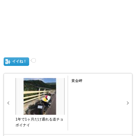
イイね！
黄金岬
1年で1ヶ月だけ通れる道チョ
ボイナイ