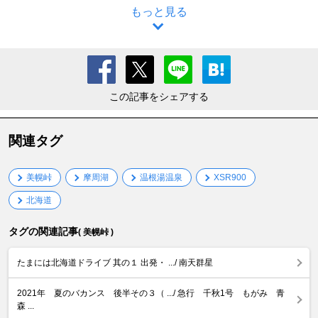
もっと見る
この記事をシェアする
関連タグ
美幌峠
摩周湖
温根湯温泉
XSR900
北海道
タグの関連記事
( 美幌峠 )
たまには北海道ドライブ 其の１ 出発・ .../ 南天群星
2021年 夏のバカンス 後半その３（ .../ 急行 千秋1号 もがみ 青
森 ...