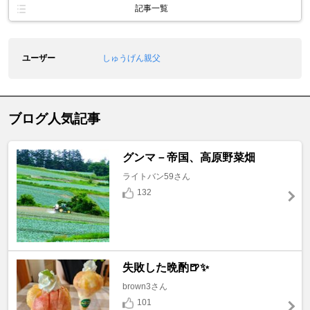
記事一覧
ユーザー
しゅうげん親父
ブログ人気記事
グンマ－帝国、高原野菜畑
ライトバン59さん
132
失敗した晩酌🍺✨
brown3さん
101