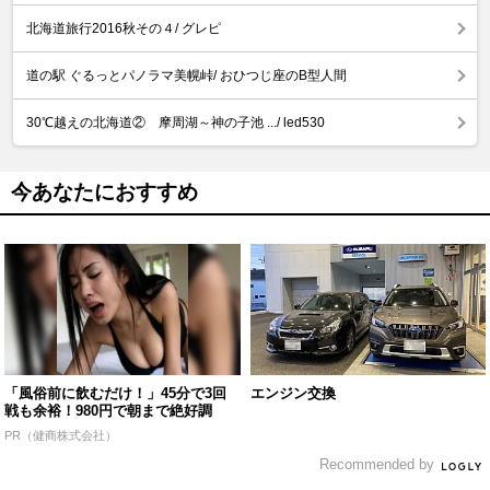
北海道旅行2016秋その４/ グレピ
道の駅 ぐるっとパノラマ美幌峠/ おひつじ座のB型人間
30℃越えの北海道② 摩周湖～神の子池 .../ led530
今あなたにおすすめ
「風俗前に飲むだけ！」45分で3回
エンジン交換
戦も余裕！980円で朝まで絶好調
PR（健商株式会社）
Recommended by