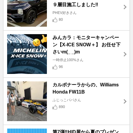
９層目施工しました‼️
PHEV好きさん
80
みんカラ：モニターキャンペー
ン【X-ICE SNOW＋】 お任せ下
さいm(_ _)m
一時停止100%さん
96
カルボナーラからの、Williams
Honda FW11B
ふじっこパパさん
890
第7弾‼️HID屋から夏のプレゼン