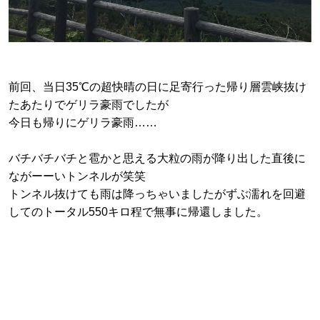
前回、当日35℃の超快晴の日に足寄行った帰り層雲峡抜け
たあたりでゲリラ豪雨でしたが
今日も帰りにゲリラ豪雨……
バチバチバチと雹かと思える大粒の雨が降り出した直後に
ながーーいトンネルが笑笑
トンネル抜けても雨は降っちゃいましたがずぶ濡れを回避
してのトータル550キロ程で無事に帰還しました。