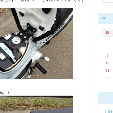
<<
日
2
9
16
23
30
途に！
S6