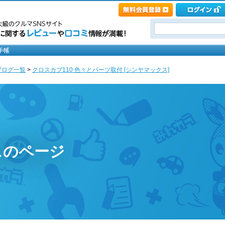
ブログ一覧
>
クロスカブ110 色々とパーツ取付 [シンヤマックス]
スのページ