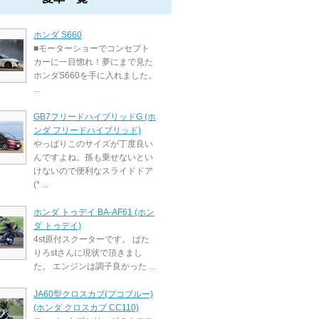
ホンダ S660
■モーターショーでコンセプト
カーに一目惚れ！夢にまで見た
ホンダS660を手に入れました。
...
GB7フリードハイブリッドG (ホ
ンダ フリードハイブリッド)
やっぱりこのサイズが丁度良い
んですよね。孫も乗せないとい
けないので便利なスライドドア
(* ...
ホンダ トゥデイ BA-AF61 (ホン
ダ トゥデイ)
4st原付スクーターです。 ぱた
りろstさんに現状で頂きまし
た。 エンジンは調子良かった ...
JA60型クロスカブ(プコブルー)
(ホンダ クロスカブ CC110)