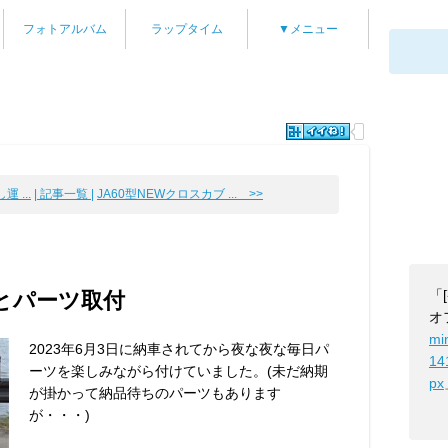
フォトアルバム
ラップタイム
▼メニュー
 ...
| 記事一覧 |
JA60型NEWクロスカブ ... >>
「
々とパーツ取付
オ
mi
2023年6月3日に納車されてから夜な夜な毎日パ
14
ーツを楽しみながら付けていました。(未だ納期
px
が掛かって納品待ちのパーツもあります
が・・・)