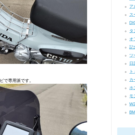
アル
スー
DI
タン
オフ
記念
ツー
日記
トミ
カー
ビで専用派です。
ホン
モン
W2
BM