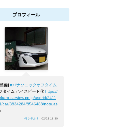
プロフィール
[整備]
#パナソニックオフタイム
フタイム ハイスピード化
https://
nkara.carview.co.jp/userid/2411
1/car/3834284/8546488/note.as
」
何シテル？
02/22 18:30