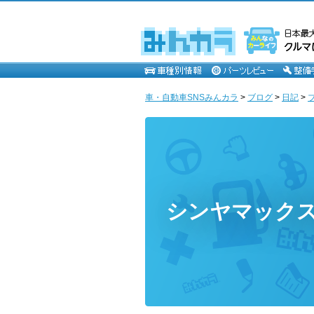
車・自動車SNSみんカラ
>
ブログ
>
日記
>
シンヤマック