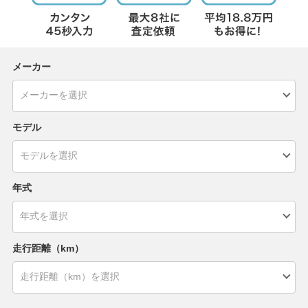
メーカー
モデル
年式
走行距離（km）