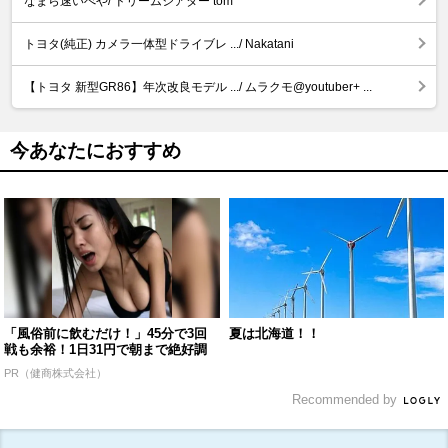
なまら速いべや/ ドリームシアター tom
トヨタ(純正) カメラ一体型ドライブレ .../ Nakatani
【トヨタ 新型GR86】年次改良モデル .../ ムラクモ@youtuber+ ...
今あなたにおすすめ
「風俗前に飲むだけ！」45分で3回
夏は北海道！！
戦も余裕！1日31円で朝まで絶好調
PR（健商株式会社）
Recommended by