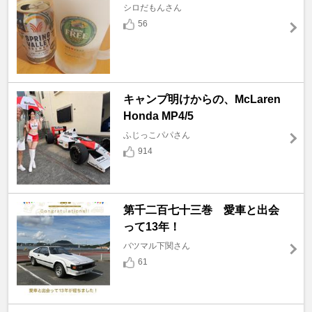
シロだもんさん
56
キャンプ明けからの、McLaren
Honda MP4/5
ふじっこパパさん
914
第千二百七十三巻 愛車と出会
って13年！
バツマル下関さん
61