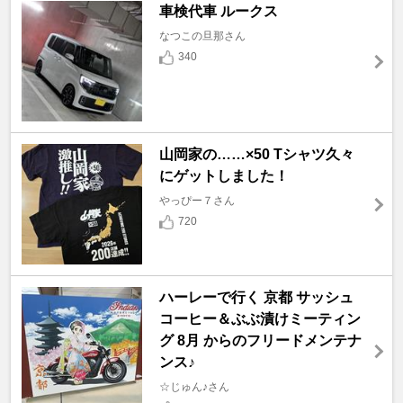
車検代車 ルークス
なつこの旦那さん
340
山岡家の……×50 Tシャツ久々
にゲットしました！
やっぴー７さん
720
ハーレーで行く 京都 サッシュ
コーヒー＆ぶぶ漬けミーティン
グ 8月 からのフリードメンテナ
ンス♪
☆じゅん♪さん