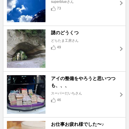
superblueさん
73
謎のどうくつ
どらたま工房さん
49
アイの整備をやろうと思いつつ
も、、、
スーパーだいちさん
46
お仕事お疲れ様でした〜♪