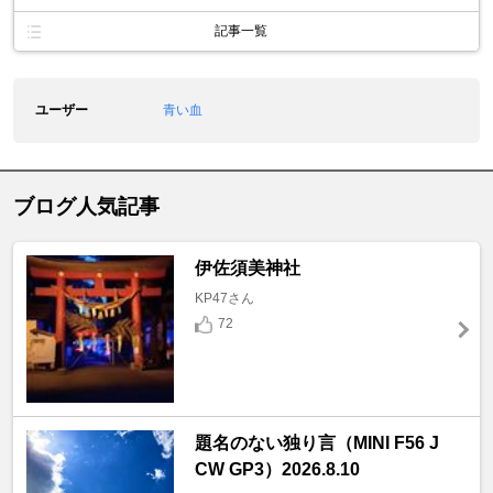
記事一覧
ユーザー
青い血
ブログ人気記事
伊佐須美神社
KP47さん
72
題名のない独り言（MINI F56 J
CW GP3）2026.8.10