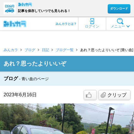
ダウンロード
記事を保存していつでも見られる！
みんカラとは？
ログイン
メニュー
みんカラ
ブログ
日記
ブログ一覧
あれ？思ったよりいいぞ [青い血]
あれ？思ったよりいいぞ
ブログ
青い血のページ
2023年6月16日
クリップ